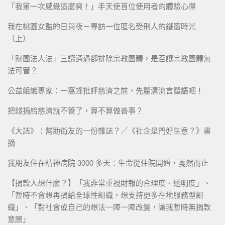
「我第一次感覺這麼爽！」手天使首位使用者的體驗心得
我在桃園女監的日與夜－專訪一位匿名受刑人的鐵窗時光
（上）
「財團法人法」三讀通過卻排除宗教團體，是否讓宗教團體無
法可管？
公益組織專家：一窩蜂批評慈濟之前，先釐清流言蜚語吧！
把錢捐給慈濟就不管了，算不算做善事？
《大誌》：幫助街友的一份雜誌？／《社企是門好生意？》書
摘
我朋友住在精神病院 3000 多天：生命從住院開始，戞然而止
【捐款人想什麼？】「我非常重視財報的合理度、透明度」、
「暫時不會想再捐給全球性組織，想支持更多在地服務型組
織」、「對社會或自己的想法一陣一陣改變，讓我暫時無捐款
意願」