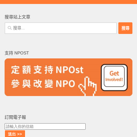
搜尋站上文章
搜
尋
關
鍵
支持 NPOST
字:
訂閱電子報