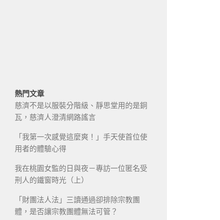
熱門文章
慈濟不是以服裝分階級、靜思堂用的是銅
瓦，慈濟人澄清網路謠言
「我第一次感覺這麼爽！」手天使首位使
用者的體驗心得
我在桃園女監的日與夜－專訪一位匿名受
刑人的鐵窗時光（上）
「財團法人法」三讀通過卻排除宗教團
體，是否讓宗教團體無法可管？