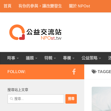
首頁
有你的參與，讓改變發生
關於 NPOst
Skip to content
時事
議題
特輯
專欄
公益策略
FOLLOW:
TAGG
搜尋站上文章
搜
尋
關