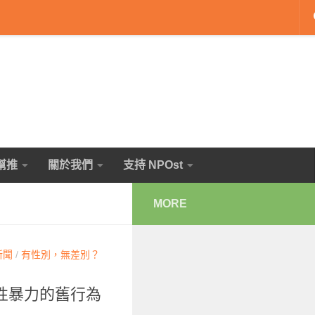
幫推
關於我們
支持 NPOst
MORE
新聞
/
有性別，無差別？
性暴力的舊行為