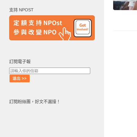
鍵
支持 NPOST
字:
訂閱電子報
訂閱粉絲團，好文不漏接！