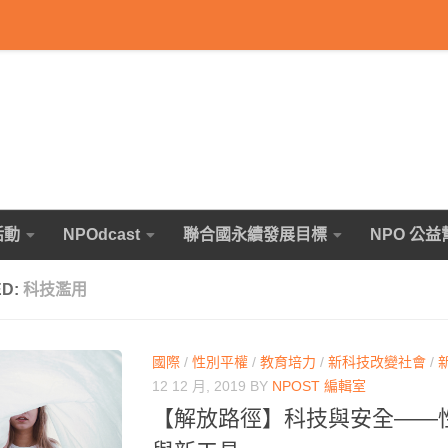
活動
NPOdcast
聯合國永續發展目標
NPO 公益
ED:
科技濫用
國際
/
性別平權
/
教育培力
/
新科技改變社會
/
12 12 月, 2019
BY
NPOST 編輯室
【解放路徑】科技與安全——