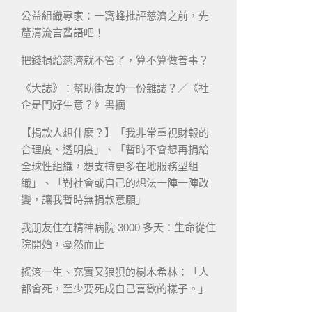
公益組織專家：一窩蜂批評慈濟之前，先
釐清流言蜚語吧！
把錢捐給慈濟就不管了，算不算做善事？
《大誌》：幫助街友的一份雜誌？／《社
企是門好生意？》書摘
【捐款人想什麼？】「我非常重視財報的
合理度、透明度」、「暫時不會想再捐給
全球性組織，想支持更多在地服務型組
織」、「對社會或自己的想法一陣一陣改
變，讓我暫時無捐款意願」
我朋友住在精神病院 3000 多天：生命從住
院開始，戞然而止
搖滾一生、充實又狼狽的樹木希林：「人
都會死，至少要死成自己喜歡的樣子。」