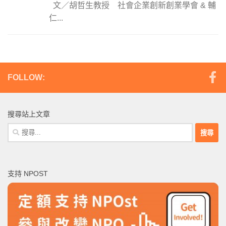
文／胡哲生教授 社會企業創新創業學會 & 輔
仁...
FOLLOW:
搜尋站上文章
搜
尋
關
鍵
支持 NPOST
字: