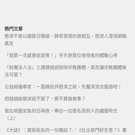
熱門文章
慈濟不是以服裝分階級、靜思堂用的是銅瓦，慈濟人澄清網路
謠言
「我第一次感覺這麼爽！」手天使首位使用者的體驗心得
「財團法人法」三讀通過卻排除宗教團體，是否讓宗教團體無
法可管？
公益組織專家：一窩蜂批評慈濟之前，先釐清流言蜚語吧！
把錢捐給慈濟就不管了，算不算做善事？
我在桃園女監的日與夜－專訪一位匿名受刑人的鐵窗時光
（上）
《大誌》：幫助街友的一份雜誌？／《社企是門好生意？》書