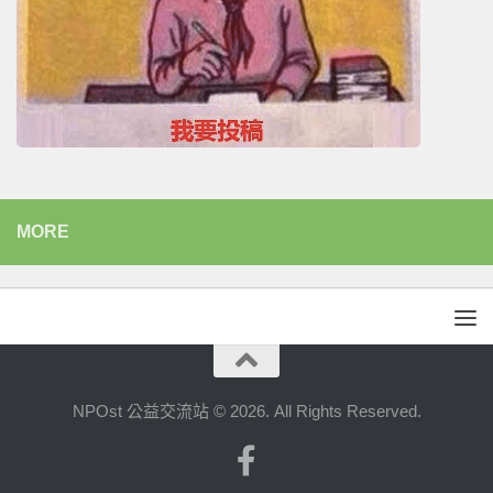
MORE
NPOst 公益交流站 © 2026. All Rights Reserved.