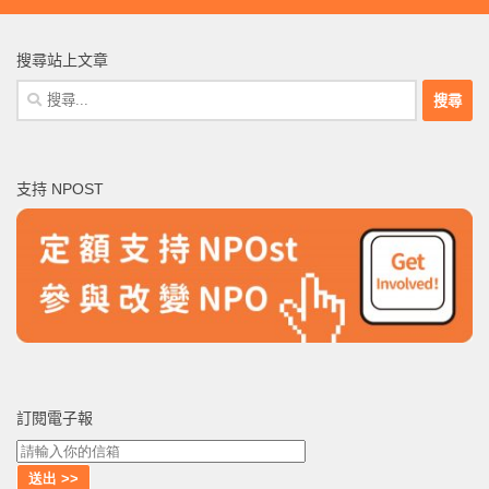
搜尋站上文章
搜
尋
關
鍵
支持 NPOST
字:
訂閱電子報