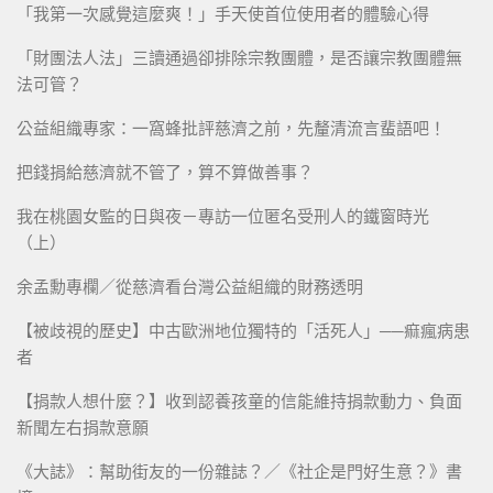
「我第一次感覺這麼爽！」手天使首位使用者的體驗心得
「財團法人法」三讀通過卻排除宗教團體，是否讓宗教團體無
法可管？
公益組織專家：一窩蜂批評慈濟之前，先釐清流言蜚語吧！
把錢捐給慈濟就不管了，算不算做善事？
我在桃園女監的日與夜－專訪一位匿名受刑人的鐵窗時光
（上）
余孟勳專欄／從慈濟看台灣公益組織的財務透明
【被歧視的歷史】中古歐洲地位獨特的「活死人」──痲瘋病患
者
【捐款人想什麼？】收到認養孩童的信能維持捐款動力、負面
新聞左右捐款意願
《大誌》：幫助街友的一份雜誌？／《社企是門好生意？》書