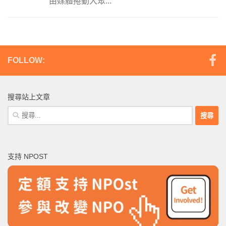
由媒體捲動大眾...
FOLLOW:
搜尋站上文章
搜
尋
關
鍵
支持 NPOST
字: