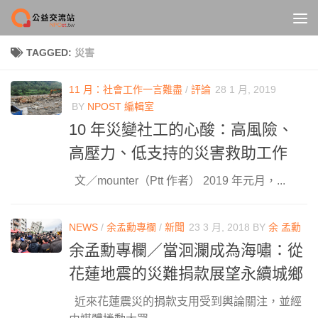
Skip to content
TAGGED:
災害
11 月：社會工作一言難盡
/
評論
28 1 月, 2019
BY
NPOST 編輯室
10 年災變社工的心酸：高風險、
高壓力、低支持的災害救助工作
文／mounter（Ptt 作者） 2019 年元月，...
NEWS
/
余孟勳專欄
/
新聞
23 3 月, 2018
BY
余 孟勳
余孟勳專欄／當洄瀾成為海嘯：從
花蓮地震的災難捐款展望永續城鄉
近來花蓮震災的捐款支用受到輿論關注，並經