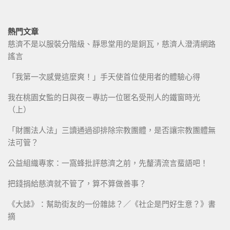
熱門文章
慈濟不是以服裝分階級、靜思堂用的是銅瓦，慈濟人澄清網路
謠言
「我第一次感覺這麼爽！」手天使首位使用者的體驗心得
我在桃園女監的日與夜－專訪一位匿名受刑人的鐵窗時光
（上）
「財團法人法」三讀通過卻排除宗教團體，是否讓宗教團體無
法可管？
公益組織專家：一窩蜂批評慈濟之前，先釐清流言蜚語吧！
把錢捐給慈濟就不管了，算不算做善事？
《大誌》：幫助街友的一份雜誌？／《社企是門好生意？》書
摘