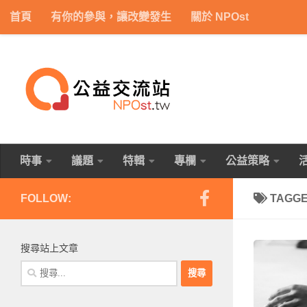
首頁
有你的參與，讓改變發生
關於 NPOst
Skip to content
時事
議題
特輯
專欄
公益策略
FOLLOW:
TAGG
搜尋站上文章
搜
尋
關