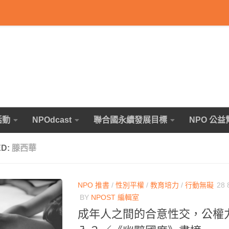
活動
NPOdcast
聯合國永續發展目標
NPO 公益
ED:
滕西華
NPO 推書
/
性別平權
/
教育培力
/
行動無礙
28 
BY
NPOST 編輯室
成年人之間的合意性交，公權