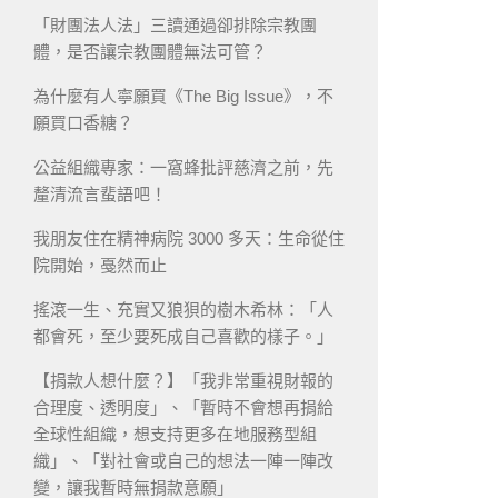
「財團法人法」三讀通過卻排除宗教團
體，是否讓宗教團體無法可管？
為什麼有人寧願買《The Big Issue》，不
願買口香糖？
公益組織專家：一窩蜂批評慈濟之前，先
釐清流言蜚語吧！
我朋友住在精神病院 3000 多天：生命從住
院開始，戞然而止
搖滾一生、充實又狼狽的樹木希林：「人
都會死，至少要死成自己喜歡的樣子。」
【捐款人想什麼？】「我非常重視財報的
合理度、透明度」、「暫時不會想再捐給
全球性組織，想支持更多在地服務型組
織」、「對社會或自己的想法一陣一陣改
變，讓我暫時無捐款意願」