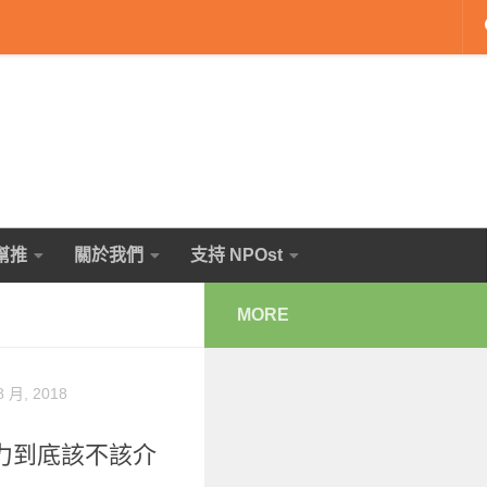
幫推
關於我們
支持 NPOst
MORE
8 月, 2018
力到底該不該介