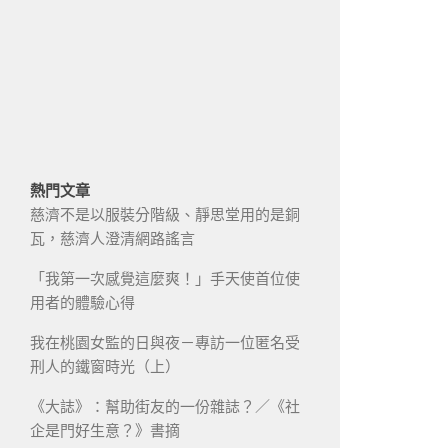
熱門文章
慈濟不是以服裝分階級、靜思堂用的是銅
瓦，慈濟人澄清網路謠言
「我第一次感覺這麼爽！」手天使首位使
用者的體驗心得
我在桃園女監的日與夜－專訪一位匿名受
刑人的鐵窗時光（上）
《大誌》：幫助街友的一份雜誌？／《社
企是門好生意？》書摘