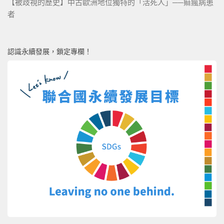
【被歧視的歷史】中古歐洲地位獨特的「活死人」──痲瘋病患
者
認識永續發展，鎖定專欄！