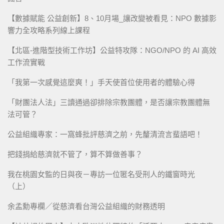
【數據賦能 公益創新】8、10月場_讓改變被看見：NPO 數據影
響力全攻略系列線上課程
【北區-進階型技術工作坊】公益特攻隊：NGO/NPO 的 AI 高效
工作流實戰
「我第一次感覺這麼爽！」手天使首位使用者的體驗心得
「財團法人法」三讀通過卻排除宗教團體，是否讓宗教團體無
法可管？
公益組織專家：一窩蜂批評慈濟之前，先釐清流言蜚語吧！
把錢捐給慈濟就不管了，算不算做善事？
我在桃園女監的日與夜－專訪一位匿名受刑人的鐵窗時光
（上）
余孟勳專欄／從慈濟看台灣公益組織的財務透明