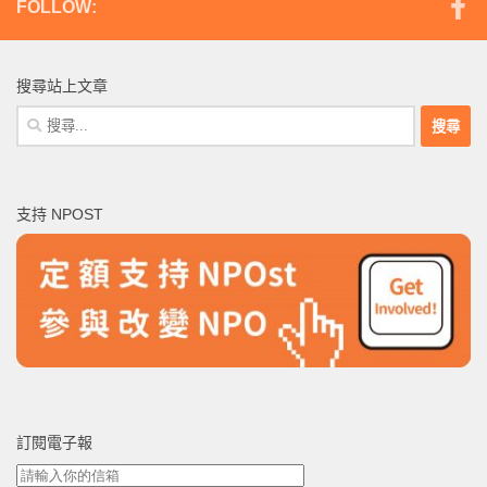
FOLLOW:
搜尋站上文章
搜
尋
關
鍵
支持 NPOST
字:
訂閱電子報