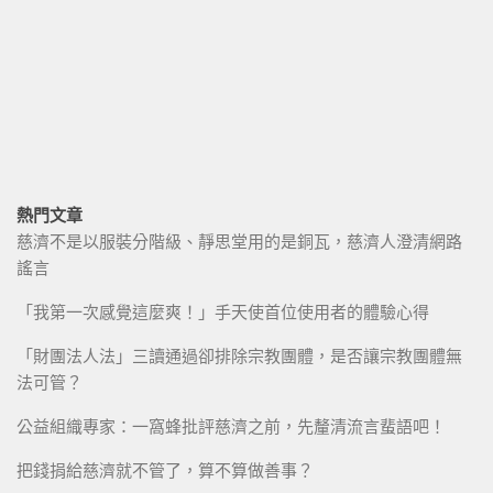
熱門文章
慈濟不是以服裝分階級、靜思堂用的是銅瓦，慈濟人澄清網路
謠言
「我第一次感覺這麼爽！」手天使首位使用者的體驗心得
「財團法人法」三讀通過卻排除宗教團體，是否讓宗教團體無
法可管？
公益組織專家：一窩蜂批評慈濟之前，先釐清流言蜚語吧！
把錢捐給慈濟就不管了，算不算做善事？