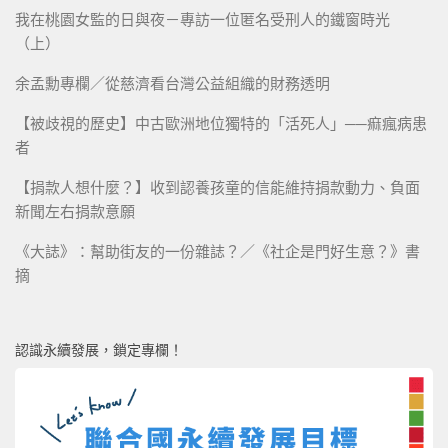
我在桃園女監的日與夜－專訪一位匿名受刑人的鐵窗時光
（上）
余孟勳專欄／從慈濟看台灣公益組織的財務透明
【被歧視的歷史】中古歐洲地位獨特的「活死人」──痲瘋病患
者
【捐款人想什麼？】收到認養孩童的信能維持捐款動力、負面
新聞左右捐款意願
《大誌》：幫助街友的一份雜誌？／《社企是門好生意？》書
摘
認識永續發展，鎖定專欄！