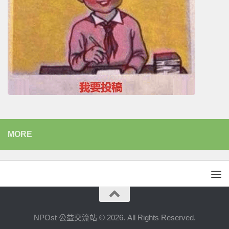
MORE
NPOst 公益交流站 © 2026. All Rights Reserved.