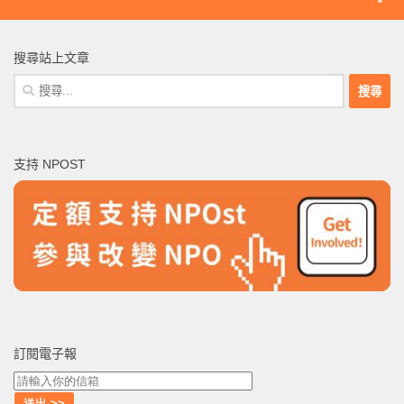
搜尋站上文章
搜
尋
關
鍵
支持 NPOST
字:
訂閱電子報