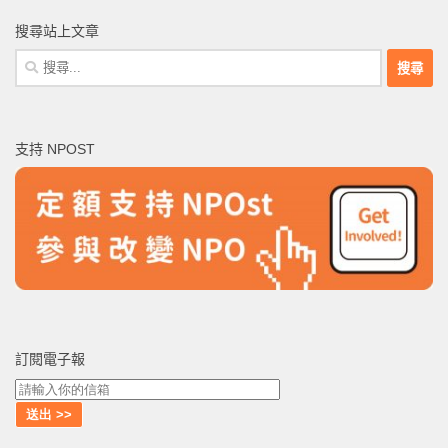
搜尋站上文章
搜
尋
關
鍵
支持 NPOST
字:
訂閱電子報