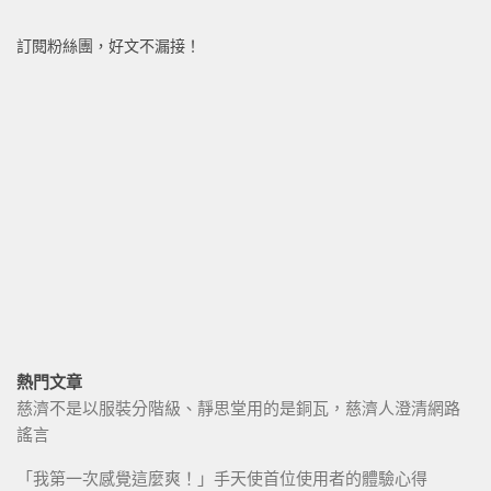
訂閱粉絲團，好文不漏接！
熱門文章
慈濟不是以服裝分階級、靜思堂用的是銅瓦，慈濟人澄清網路
謠言
「我第一次感覺這麼爽！」手天使首位使用者的體驗心得