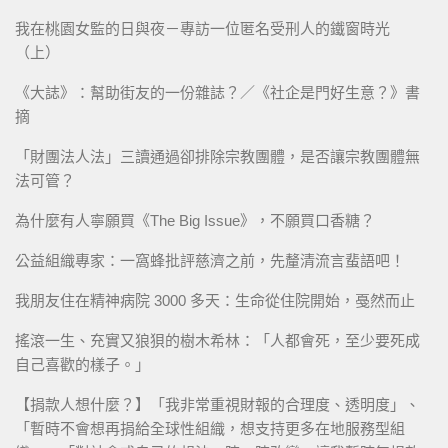
我在桃園女監的日與夜－專訪一位匿名受刑人的鐵窗時光
（上）
《大誌》：幫助街友的一份雜誌？／《社企是門好生意？》書
摘
「財團法人法」三讀通過卻排除宗教團體，是否讓宗教團體無
法可管？
為什麼有人寧願買《The Big Issue》，不願買口香糖？
公益組織專家：一窩蜂批評慈濟之前，先釐清流言蜚語吧！
我朋友住在精神病院 3000 多天：生命從住院開始，戞然而止
搖滾一生、充實又狼狽的樹木希林：「人都會死，至少要死成
自己喜歡的樣子。」
【捐款人想什麼？】「我非常重視財報的合理度、透明度」、
「暫時不會想再捐給全球性組織，想支持更多在地服務型組