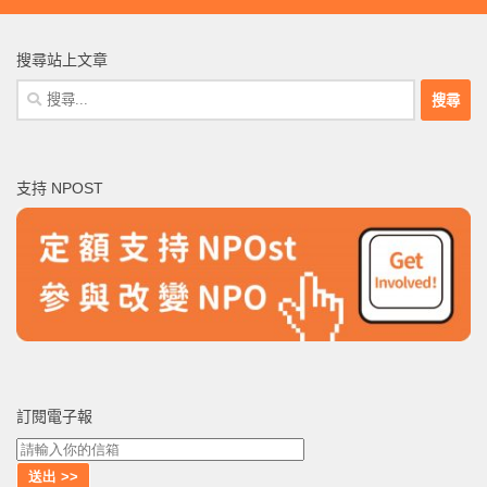
搜尋站上文章
搜
尋
關
鍵
支持 NPOST
字:
訂閱電子報