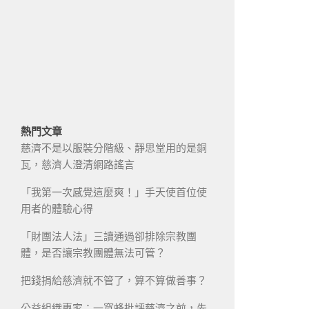
熱門文章
慈濟不是以服裝分階級、靜思堂用的是銅
瓦，慈濟人澄清網路謠言
「我第一次感覺這麼爽！」手天使首位使
用者的體驗心得
「財團法人法」三讀通過卻排除宗教團
體，是否讓宗教團體無法可管？
把錢捐給慈濟就不管了，算不算做善事？
公益組織專家：一窩蜂批評慈濟之前，先