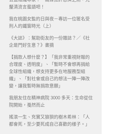
釐清流言蜚語吧！
我在桃園女監的日與夜－專訪一位匿名受
刑人的鐵窗時光（上）
《大誌》：幫助街友的一份雜誌？／《社
企是門好生意？》書摘
【捐款人想什麼？】「我非常重視財報的
合理度、透明度」、「暫時不會想再捐給
全球性組織，想支持更多在地服務型組
織」、「對社會或自己的想法一陣一陣改
變，讓我暫時無捐款意願」
我朋友住在精神病院 3000 多天：生命從住
院開始，戞然而止
搖滾一生、充實又狼狽的樹木希林：「人
都會死，至少要死成自己喜歡的樣子。」