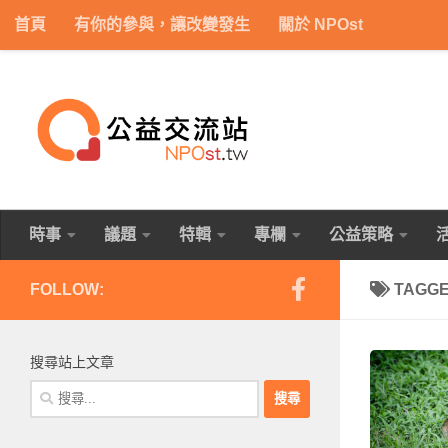
首頁
有你的參與，讓改變發生
關於 NPOst
Skip to content
時事
議題
特輯
專欄
公益策略
FOLLOW:
TAGG
搜尋站上文章
搜
尋
關