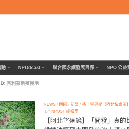
活動
NPOdcast
聯合國永續發展目標
NPO 公益
ED:
普利茅斯殖民地
NEWS
/
國際
/
新聞
/
褚士瑩專欄【阿北私會所
BY
NPOST 編輯室
【阿北望遠鏡】「開發」真的