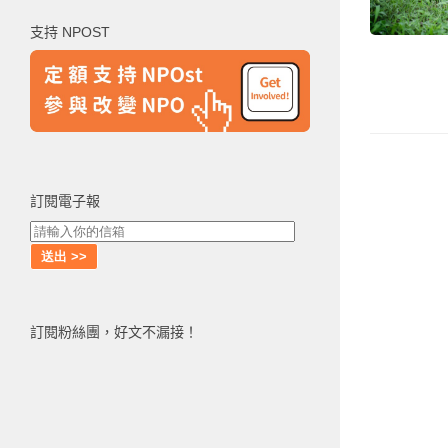
鍵
支持 NPOST
字:
訂閱電子報
訂閱粉絲團，好文不漏接！