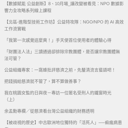
【數據賦能 公益創新】8、10月場_讓改變被看見：NPO 數據影
響力全攻略系列線上課程
【北區-進階型技術工作坊】公益特攻隊：NGO/NPO 的 AI 高效
工作流實戰
「我第一次感覺這麼爽！」手天使首位使用者的體驗心得
「財團法人法」三讀通過卻排除宗教團體，是否讓宗教團體無
法可管？
公益組織專家：一窩蜂批評慈濟之前，先釐清流言蜚語吧！
把錢捐給慈濟就不管了，算不算做善事？
我在桃園女監的日與夜－專訪一位匿名受刑人的鐵窗時光
（上）
余孟勳專欄／從慈濟看台灣公益組織的財務透明
【被歧視的歷史】中古歐洲地位獨特的「活死人」──痲瘋病患