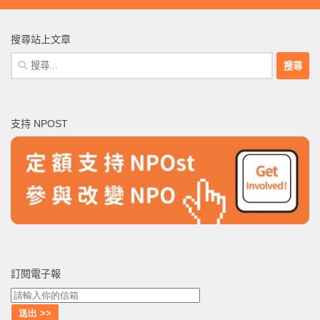
搜尋站上文章
搜
尋
關
鍵
支持 NPOST
字:
訂閱電子報