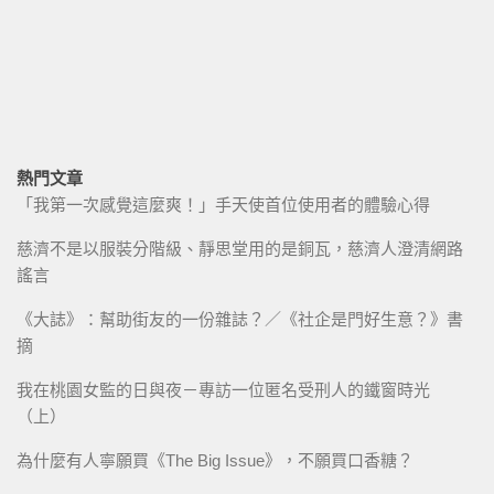
熱門文章
「我第一次感覺這麼爽！」手天使首位使用者的體驗心得
慈濟不是以服裝分階級、靜思堂用的是銅瓦，慈濟人澄清網路
謠言
《大誌》：幫助街友的一份雜誌？／《社企是門好生意？》書
摘
我在桃園女監的日與夜－專訪一位匿名受刑人的鐵窗時光
（上）
為什麼有人寧願買《The Big Issue》，不願買口香糖？