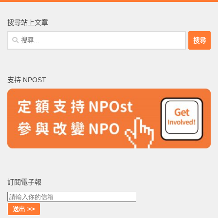
搜尋站上文章
搜
尋
關
鍵
支持 NPOST
字:
訂閱電子報