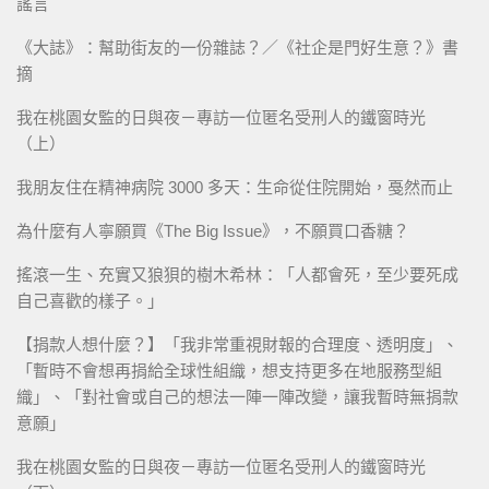
謠言
《大誌》：幫助街友的一份雜誌？／《社企是門好生意？》書
摘
我在桃園女監的日與夜－專訪一位匿名受刑人的鐵窗時光
（上）
我朋友住在精神病院 3000 多天：生命從住院開始，戞然而止
為什麼有人寧願買《The Big Issue》，不願買口香糖？
搖滾一生、充實又狼狽的樹木希林：「人都會死，至少要死成
自己喜歡的樣子。」
【捐款人想什麼？】「我非常重視財報的合理度、透明度」、
「暫時不會想再捐給全球性組織，想支持更多在地服務型組
織」、「對社會或自己的想法一陣一陣改變，讓我暫時無捐款
意願」
我在桃園女監的日與夜－專訪一位匿名受刑人的鐵窗時光