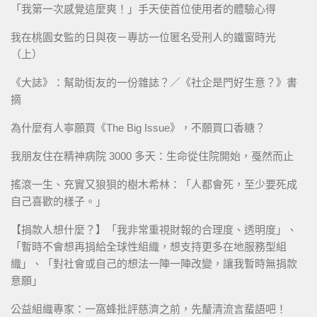
「我第一次感覺這麼爽！」手天使首位使用者的體驗心得
我在桃園女監的日與夜－專訪一位匿名受刑人的鐵窗時光
（上）
《大誌》：幫助街友的一份雜誌？／《社企是門好生意？》書
摘
為什麼有人寧願買《The Big Issue》，不願買口香糖？
我朋友住在精神病院 3000 多天：生命從住院開始，戞然而止
搖滾一生、充實又狼狽的樹木希林：「人都會死，至少要死成
自己喜歡的樣子。」
【捐款人想什麼？】「我非常重視財報的合理度、透明度」、
「暫時不會想再捐給全球性組織，想支持更多在地服務型組
織」、「對社會或自己的想法一陣一陣改變，讓我暫時無捐款
意願」
公益組織專家：一窩蜂批評慈濟之前，先釐清流言蜚語吧！