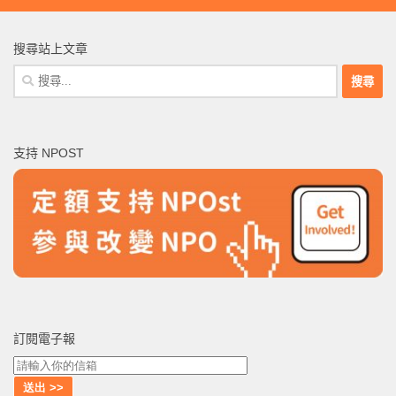
搜尋站上文章
搜
尋
關
鍵
支持 NPOST
字:
訂閱電子報