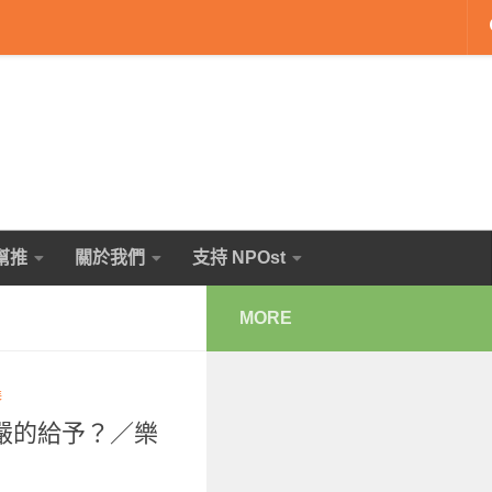
幫推
關於我們
支持 NPOst
MORE
琴
嚴的給予？／樂