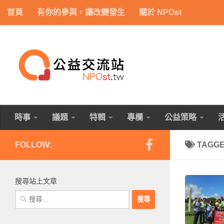
首頁
有你的參與，讓改變發生
關於 NPOst
Skip to content
時事
議題
特輯
專欄
公益策略
FOLLOW:
TAGG
搜尋站上文章
搜
尋
關