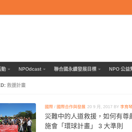
活動
NPOdcast
聯合國永續發展目標
NPO 公益
ED:
救援計畫
國際
/
國際合作與發展
20 9 月, 2017
BY
李育
災難中的人道救援，如何有尊
施會「環球計畫」 3 大準則