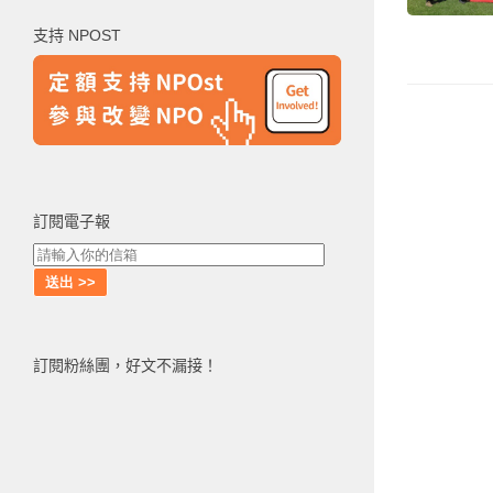
鍵
支持 NPOST
字:
訂閱電子報
訂閱粉絲團，好文不漏接！