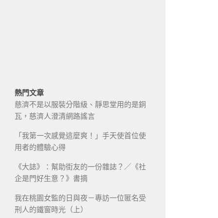
熱門文章
慈濟不是以服裝分階級、靜思堂用的是銅
瓦，慈濟人澄清網路謠言
「我第一次感覺這麼爽！」手天使首位使
用者的體驗心得
《大誌》：幫助街友的一份雜誌？／《社
企是門好生意？》書摘
我在桃園女監的日與夜－專訪一位匿名受
刑人的鐵窗時光（上）