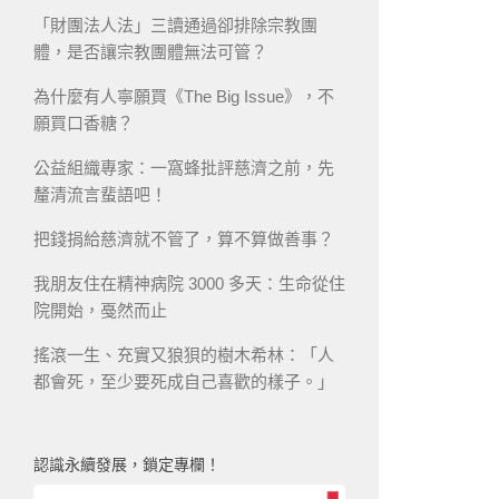
「財團法人法」三讀通過卻排除宗教團
體，是否讓宗教團體無法可管？
為什麼有人寧願買《The Big Issue》，不
願買口香糖？
公益組織專家：一窩蜂批評慈濟之前，先
釐清流言蜚語吧！
把錢捐給慈濟就不管了，算不算做善事？
我朋友住在精神病院 3000 多天：生命從住
院開始，戞然而止
搖滾一生、充實又狼狽的樹木希林：「人
都會死，至少要死成自己喜歡的樣子。」
認識永續發展，鎖定專欄！