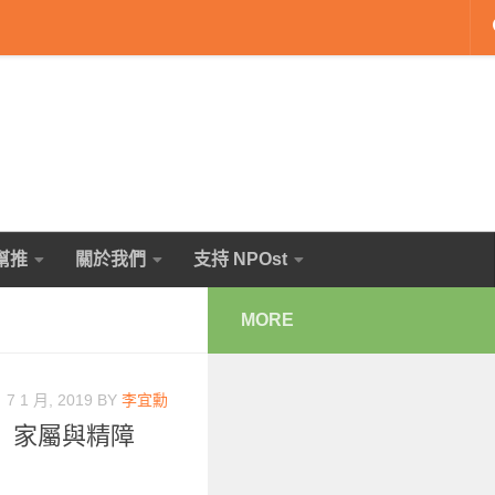
幫推
關於我們
支持 NPOst
MORE
7 1 月, 2019
BY
李宜勳
」家屬與精障