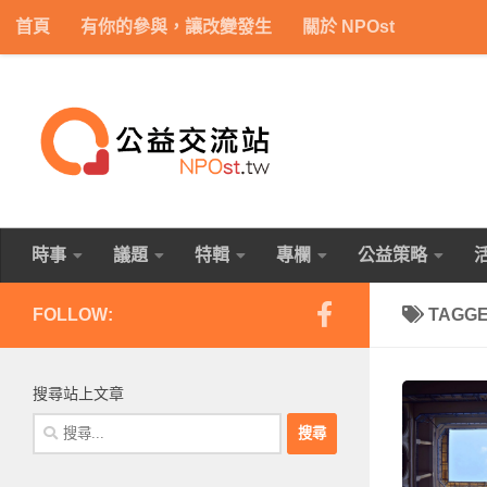
首頁
有你的參與，讓改變發生
關於 NPOst
Skip to content
時事
議題
特輯
專欄
公益策略
FOLLOW:
TAGG
搜尋站上文章
搜
尋
關