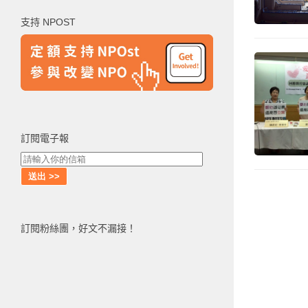
鍵
支持 NPOST
字:
訂閱電子報
訂閱粉絲團，好文不漏接！