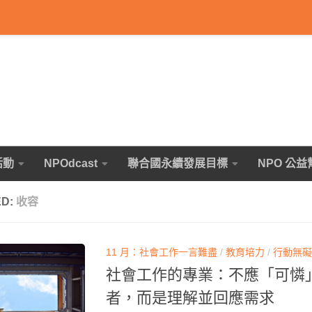
活動
NPOdcast
聯合國永續發展目標
NPO 公益
ED:
收容
11 月：社會工作一言難盡
/
教育培力
/
行動無礙
社會工作的專業：不應「可憐
者，而是理解並回應需求