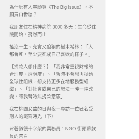
為什麼有人寧願買《The Big Issue》，不
願買口香糖？
我朋友住在精神病院 3000 多天：生命從住
院開始，戞然而止
搖滾一生、充實又狼狽的樹木希林：「人
都會死，至少要死成自己喜歡的樣子。」
【捐款人想什麼？】「我非常重視財報的
合理度、透明度」、「暫時不會想再捐給
全球性組織，想支持更多在地服務型組
織」、「對社會或自己的想法一陣一陣改
變，讓我暫時無捐款意願」
我在桃園女監的日與夜－專訪一位匿名受
刑人的鐵窗時光（下）
背著道德十字架的業務員：NGO 街頭募款
員的告白