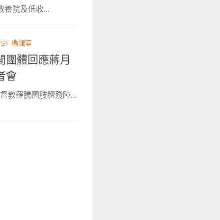
養院及低收...
OST 編輯室
間團體回應蔣月
者會
教羅騰園肢體殘障...