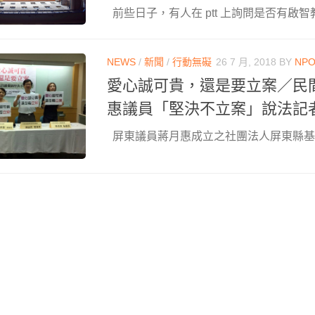
前些日子，有人在 ptt 上詢問是否有啟智教
NEWS
/
新聞
/
行動無礙
26 7 月, 2018
BY
NP
愛心誠可貴，還是要立案／民
惠議員「堅決不立案」說法記
屏東議員蔣月惠成立之社團法人屏東縣基督