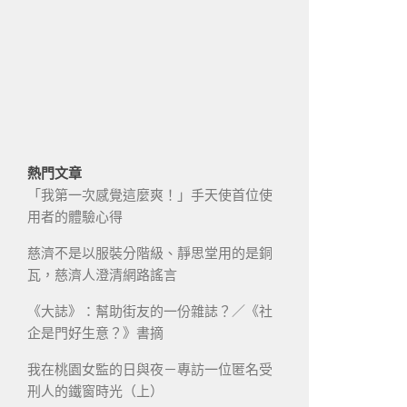
熱門文章
「我第一次感覺這麼爽！」手天使首位使
用者的體驗心得
慈濟不是以服裝分階級、靜思堂用的是銅
瓦，慈濟人澄清網路謠言
《大誌》：幫助街友的一份雜誌？／《社
企是門好生意？》書摘
我在桃園女監的日與夜－專訪一位匿名受
刑人的鐵窗時光（上）