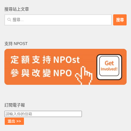
搜尋站上文章
搜
尋
關
鍵
支持 NPOST
字:
訂閱電子報