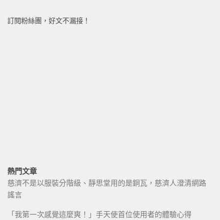
訂閱粉絲團，好文不漏接！
熱門文章
慈濟不是以服裝分階級、靜思堂用的是銅瓦，慈濟人澄清網路
謠言
「我第一次感覺這麼爽！」手天使首位使用者的體驗心得