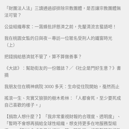
「財團法人法」三讀通過卻排除宗教團體，是否讓宗教團體無
法可管？
公益組織專家：一窩蜂批評慈濟之前，先釐清流言蜚語吧！
我在桃園女監的日與夜－專訪一位匿名受刑人的鐵窗時光
（上）
把錢捐給慈濟就不管了，算不算做善事？
《大誌》：幫助街友的一份雜誌？／《社企是門好生意？》書
摘
我朋友住在精神病院 3000 多天：生命從住院開始，戞然而止
搖滾一生、充實又狼狽的樹木希林：「人都會死，至少要死成
自己喜歡的樣子。」
【捐款人想什麼？】「我非常重視財報的合理度、透明度」、
「暫時不會想再捐給全球性組織，想支持更多在地服務型組