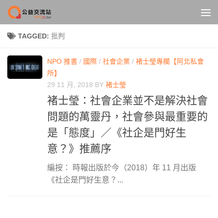
Skip to content
TAGGED:
批判
NPO 推書
/
國際
/
社會企業
/
褚士瑩專欄【阿北私會
所】
29 11 月, 2018
BY
褚士瑩
褚士瑩：社會企業並不是解決社會
問題的萬靈丹，社會參與最重要的
是「態度」／《社企是門好生
意？》推薦序
編按： 時報出版於今（2018）年 11 月出版
《社企是門好生意？...