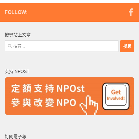
FOLLOW:
搜尋站上文章
搜
尋
關
鍵
支持 NPOST
字:
訂閱電子報