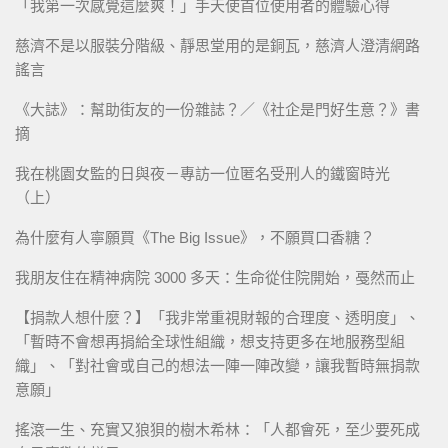
「我第一次感覺這麼爽！」手天使首位使用者的體驗心得
慈濟不是以服裝分階級、靜思堂用的是銅瓦，慈濟人澄清網路
謠言
《大誌》：幫助街友的一份雜誌？／《社企是門好生意？》書
摘
我在桃園女監的日與夜－專訪一位匿名受刑人的鐵窗時光
（上）
為什麼有人寧願買《The Big Issue》，不願買口香糖？
我朋友住在精神病院 3000 多天：生命從住院開始，戞然而止
【捐款人想什麼？】「我非常重視財報的合理度、透明度」、
「暫時不會想再捐給全球性組織，想支持更多在地服務型組
織」、「對社會或自己的想法一陣一陣改變，讓我暫時無捐款
意願」
搖滾一生、充實又狼狽的樹木希林：「人都會死，至少要死成