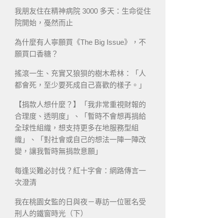
我朋友住在精神病院 3000 多天：生命從住
院開始，戞然而止
為什麼有人寧願買《The Big Issue》，不
願買口香糖？
搖滾一生、充實又狼狽的樹木希林：「人
都會死，至少要死成自己喜歡的樣子。」
【捐款人想什麼？】「我非常重視財報的
合理度、透明度」、「暫時不會想再捐給
全球性組織，想支持更多在地服務型組
織」、「對社會或自己的想法一陣一陣改
變，讓我暫時無捐款意願」
每逢災難必討伐？紅十字會：網路傳言一
次澄清
我在桃園女監的日與夜－專訪一位匿名受
刑人的鐵窗時光（下）