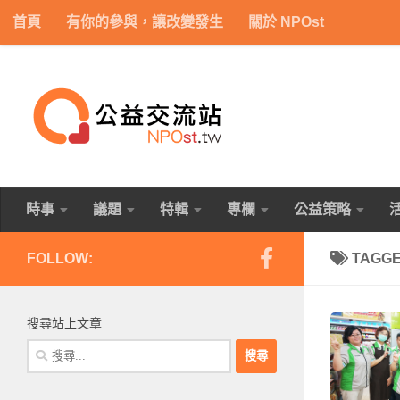
首頁
有你的參與，讓改變發生
關於 NPOst
Skip to content
時事
議題
特輯
專欄
公益策略
FOLLOW:
TAGG
搜尋站上文章
搜
尋
關