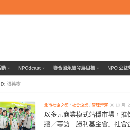
活動
NPOdcast
聯合國永續發展目標
NPO 公益
ED:
張英樹
北市社企之都
/
社會企業
/
管理營運
30 10 月, 
以多元商業模式站穩市場，推
牆／專訪「勝利基金會」社會