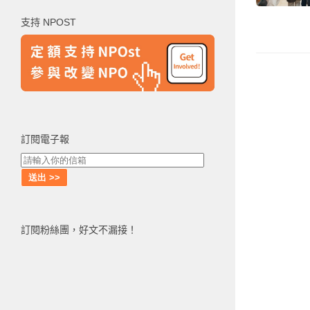
鍵
支持 NPOST
字:
訂閱電子報
訂閱粉絲團，好文不漏接！