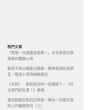
熱門文章
「我第一次感覺這麼爽！」手天使首位使
用者的體驗心得
慈濟不是以服裝分階級、靜思堂用的是銅
瓦，慈濟人澄清網路謠言
《大誌》：幫助街友的一份雜誌？／《社
企是門好生意？》書摘
我在桃園女監的日與夜－專訪一位匿名受
刑人的鐵窗時光（上）