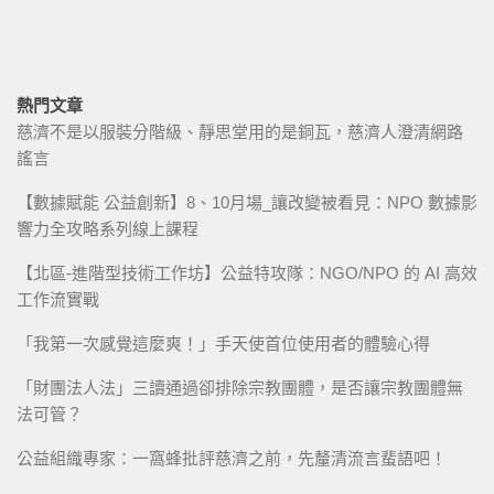
熱門文章
慈濟不是以服裝分階級、靜思堂用的是銅瓦，慈濟人澄清網路
謠言
【數據賦能 公益創新】8、10月場_讓改變被看見：NPO 數據影
響力全攻略系列線上課程
【北區-進階型技術工作坊】公益特攻隊：NGO/NPO 的 AI 高效
工作流實戰
「我第一次感覺這麼爽！」手天使首位使用者的體驗心得
「財團法人法」三讀通過卻排除宗教團體，是否讓宗教團體無
法可管？
公益組織專家：一窩蜂批評慈濟之前，先釐清流言蜚語吧！