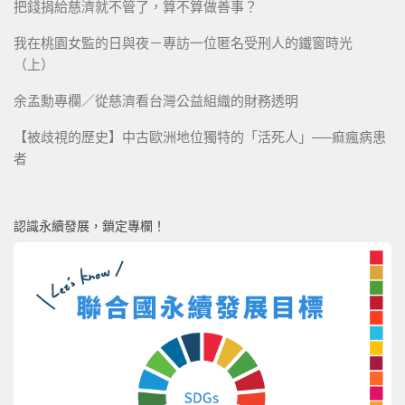
把錢捐給慈濟就不管了，算不算做善事？
我在桃園女監的日與夜－專訪一位匿名受刑人的鐵窗時光
（上）
余孟勳專欄／從慈濟看台灣公益組織的財務透明
【被歧視的歷史】中古歐洲地位獨特的「活死人」──痲瘋病患
者
認識永續發展，鎖定專欄！