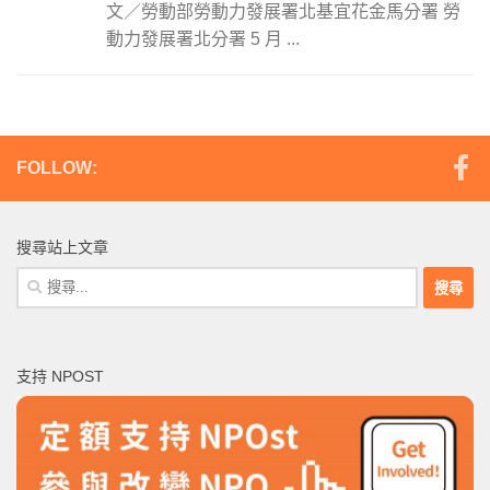
文／勞動部勞動力發展署北基宜花金馬分署 勞
動力發展署北分署 5 月 ...
FOLLOW:
搜尋站上文章
搜
尋
關
鍵
支持 NPOST
字: