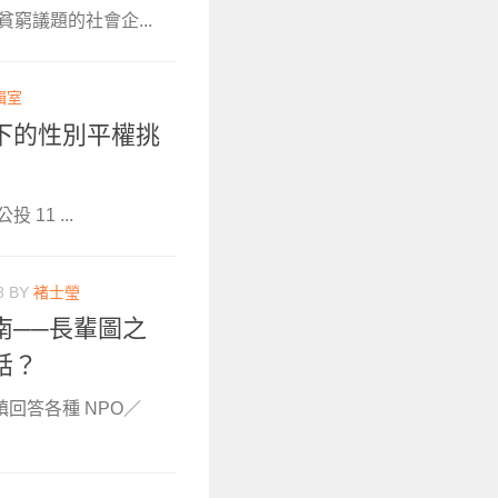
窮議題的社會企...
輯室
下的性別平權挑
11 ...
8
BY
褚士瑩
南──長輩圖之
話？
鎮回答各種 NPO／