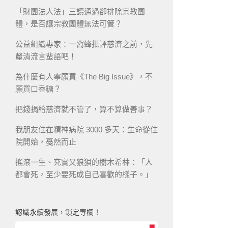
「財團法人法」三讀通過卻排除宗教團
體，是否讓宗教團體無法可管？
公益組織專家：一窩蜂批評慈濟之前，先
釐清流言蜚語吧！
為什麼有人寧願買《The Big Issue》，不
願買口香糖？
把錢捐給慈濟就不管了，算不算做善事？
我朋友住在精神病院 3000 多天：生命從住
院開始，戞然而止
搖滾一生、充實又狼狽的樹木希林：「人
都會死，至少要死成自己喜歡的樣子。」
認識永續發展，鎖定專欄！