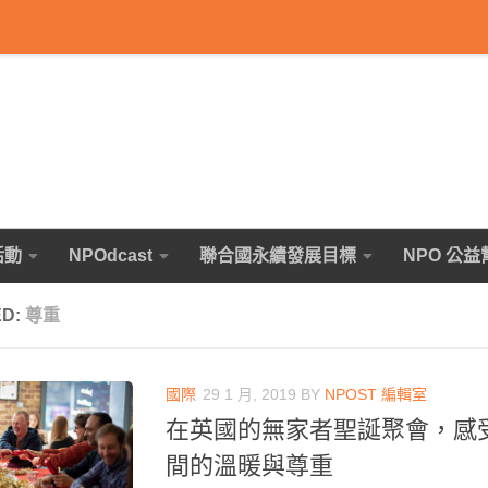
活動
NPOdcast
聯合國永續發展目標
NPO 公益
ED:
尊重
國際
29 1 月, 2019
BY
NPOST 編輯室
在英國的無家者聖誕聚會，感
間的溫暖與尊重