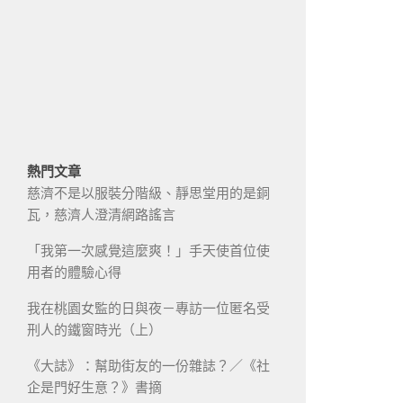
熱門文章
慈濟不是以服裝分階級、靜思堂用的是銅
瓦，慈濟人澄清網路謠言
「我第一次感覺這麼爽！」手天使首位使
用者的體驗心得
我在桃園女監的日與夜－專訪一位匿名受
刑人的鐵窗時光（上）
《大誌》：幫助街友的一份雜誌？／《社
企是門好生意？》書摘