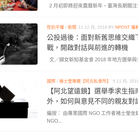
2 月初即將迎來農曆新年，臺灣長期關注貧
性別平權
/
新聞
11 12 月, 2018
BY
NPOST 編
公投過後：面對新舊思維交織
戰，開啟對話與前進的轉機
文／婦女新知基金會 2018 年地方選舉與公投 
國際
/
褚士瑩專欄【阿北私會所】
9 11 月, 201
【阿北望遠鏡】選舉季求生指
外，如何與意見不同的親友對
編按： 由專業國際 NGO 工作者褚士瑩坐
NGO...