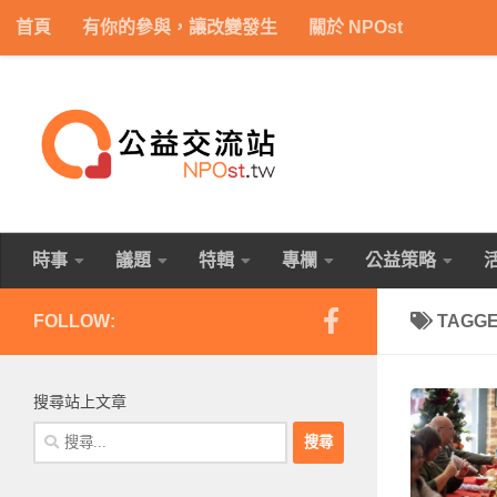
首頁
有你的參與，讓改變發生
關於 NPOst
Skip to content
時事
議題
特輯
專欄
公益策略
FOLLOW:
TAGG
搜尋站上文章
搜
尋
關