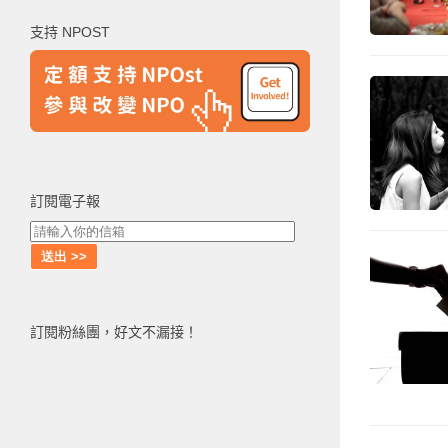
鍵
支持 NPOST
字:
訂閱電子報
訂閱粉絲團，好文不漏接！