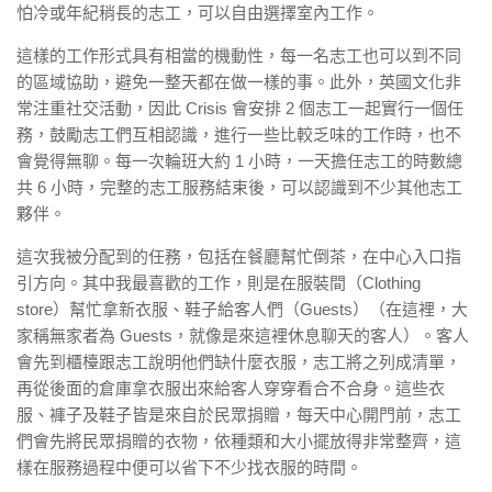
怕冷或年紀稍長的志工，可以自由選擇室內工作。
這樣的工作形式具有相當的機動性，每一名志工也可以到不同
的區域協助，避免一整天都在做一樣的事。此外，英國文化非
常注重社交活動，因此 Crisis 會安排 2 個志工一起實行一個任
務，鼓勵志工們互相認識，進行一些比較乏味的工作時，也不
會覺得無聊。每一次輪班大約 1 小時，一天擔任志工的時數總
共 6 小時，完整的志工服務結束後，可以認識到不少其他志工
夥伴。
這次我被分配到的任務，包括在餐廳幫忙倒茶，在中心入口指
引方向。其中我最喜歡的工作，則是在服裝間（Clothing
store）幫忙拿新衣服、鞋子給客人們（Guests）（在這裡，大
家稱無家者為 Guests，就像是來這裡休息聊天的客人）。客人
會先到櫃檯跟志工說明他們缺什麼衣服，志工將之列成清單，
再從後面的倉庫拿衣服出來給客人穿穿看合不合身。這些衣
服、褲子及鞋子皆是來自於民眾捐贈，每天中心開門前，志工
們會先將民眾捐贈的衣物，依種類和大小擺放得非常整齊，這
樣在服務過程中便可以省下不少找衣服的時間。