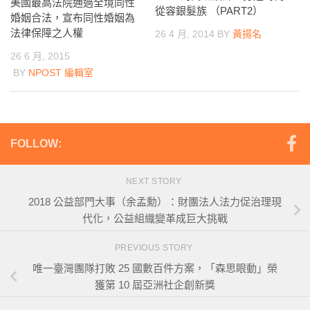
美國最高法院通過全境同性
從容銀髮族 （PART2）
婚姻合法，宣布同性婚姻為
法律保障之人權
26 4 月, 2014
BY
黃揚名
26 6 月, 2015
BY
NPOST 編輯室
FOLLOW:
NEXT STORY
2018 公益部門大事（余孟勳）：財團法人法力促治理現
代化，公益組織變革成巨大挑戰
PREVIOUS STORY
唯一臺灣團隊打敗 25 國數百件方案，「森思眼動」榮
獲第 10 屆亞洲社企創新獎