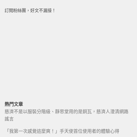
訂閱粉絲團，好文不漏接！
熱門文章
慈濟不是以服裝分階級、靜思堂用的是銅瓦，慈濟人澄清網路
謠言
「我第一次感覺這麼爽！」手天使首位使用者的體驗心得