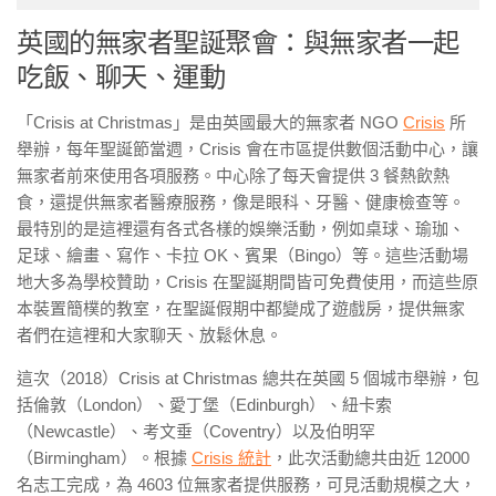
英國的無家者聖誕聚會：與無家者一起
吃飯、聊天、運動
「Crisis at Christmas」是由英國最大的無家者 NGO
Crisis
所
舉辦，每年聖誕節當週，Crisis 會在市區提供數個活動中心，讓
無家者前來使用各項服務。中心除了每天會提供 3 餐熱飲熱
食，還提供無家者醫療服務，像是眼科、牙醫、健康檢查等。
最特別的是這裡還有各式各樣的娛樂活動，例如桌球、瑜珈、
足球、繪畫、寫作、卡拉 OK、賓果（Bingo）等。這些活動場
地大多為學校贊助，Crisis 在聖誕期間皆可免費使用，而這些原
本裝置簡樸的教室，在聖誕假期中都變成了遊戲房，提供無家
者們在這裡和大家聊天、放鬆休息。
這次（2018）Crisis at Christmas 總共在英國 5 個城市舉辦，包
括倫敦（London）、愛丁堡（Edinburgh）、紐卡索
（Newcastle）、考文垂（Coventry）以及伯明罕
（Birmingham）。根據
Crisis 統計
，此次活動總共由近 12000
名志工完成，為 4603 位無家者提供服務，可見活動規模之大，