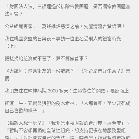
「財團法人法」三讀通過卻排除宗教團體，是否讓宗教團體無
法可管？
公益組織專家：一窩蜂批評慈濟之前，先釐清流言蜚語吧！
我在桃園女監的日與夜－專訪一位匿名受刑人的鐵窗時光
（上）
把錢捐給慈濟就不管了，算不算做善事？
《大誌》：幫助街友的一份雜誌？／《社企是門好生意？》書
摘
我朋友住在精神病院 3000 多天：生命從住院開始，戞然而止
搖滾一生、充實又狼狽的樹木希林：「人都會死，至少要死成
自己喜歡的樣子。」
【捐款人想什麼？】「我非常重視財報的合理度、透明度」、
「暫時不會想再捐給全球性組織，想支持更多在地服務型組
織」、「對社會或自己的想法一陣一陣改變，讓我暫時無捐款