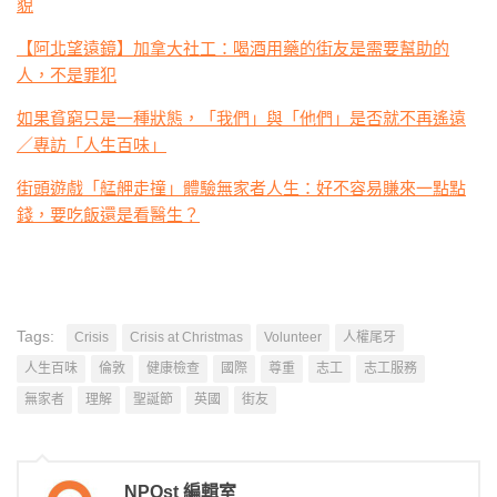
貌
【阿北望遠鏡】加拿大社工：喝酒用藥的街友是需要幫助的
人，不是罪犯
如果貧窮只是一種狀態，「我們」與「他們」是否就不再遙遠
／專訪「人生百味」
街頭遊戲「艋舺走撞」體驗無家者人生：好不容易賺來一點點
錢，要吃飯還是看醫生？
Tags:
Crisis
Crisis at Christmas
Volunteer
人權尾牙
人生百味
倫敦
健康檢查
國際
尊重
志工
志工服務
無家者
理解
聖誕節
英國
街友
NPOst 編輯室