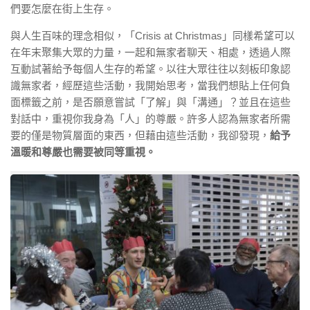
們要怎麼在街上生存。
與人生百味的理念相似，「Crisis at Christmas」同樣希望可以
在年末聚集大眾的力量，一起和無家者聊天、相處，透過人際
互動試著給予每個人生存的希望。以往大眾往往以刻板印象認
識無家者，經歷這些活動，我開始思考，當我們想貼上任何負
面標籤之前，是否願意嘗試「了解」與「溝通」？並且在這些
對話中，重視你我身為「人」的尊嚴。許多人認為無家者所需
要的僅是物質層面的東西，但藉由這些活動，我卻發現，
給予
溫暖和尊嚴也需要被同等重視。