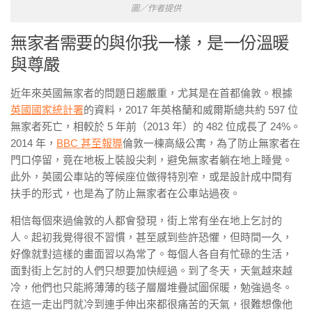
圖／作者提供
無家者需要的與你我一樣，是一份溫暖
與尊嚴
近年來英國無家者的問題日趨嚴重，尤其是在首都倫敦。根據
英國國家統計署
的資料，2017 年英格蘭和威爾斯總共約 597 位
無家者死亡，相較於 5 年前（2013 年）的 482 位成長了 24%。
2014 年，
BBC 甚至報導
倫敦一棟高級公寓，為了防止無家者在
門口停留，竟在地板上裝設尖刺，避免無家者躺在地上睡覺。
此外，英國公車站的等候座位做得特別窄，或是設計成中間有
扶手的形式，也是為了防止無家者在公車站過夜。
相信每個來過倫敦的人都會發現，街上常有坐在地上乞討的
人。起初我覺得很不習慣，甚至感到些許恐懼，但時間一久，
好像就對這樣的畫面習以為常了。每個人各自有忙碌的生活，
面對街上乞討的人們只想要加快經過。到了冬天，天氣越來越
冷，他們也只能將薄薄的毯子層層堆疊試圖保暖，勉強過冬。
在這一走出門就冷到連手伸出來都很痛苦的天氣，很難想像他