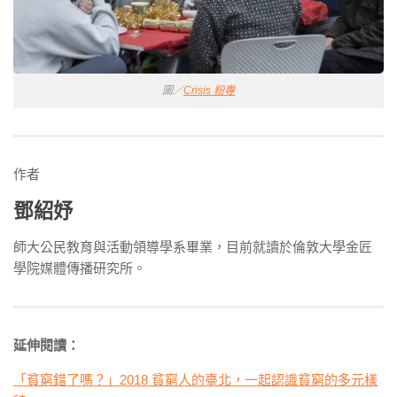
圖／
Crisis 粉專
作者
鄧紹妤
師大公民教育與活動領導學系畢業，目前就讀於倫敦大學金匠
學院媒體傳播研究所。
延伸閱讀：
「貧窮錯了嗎？」2018 貧窮人的臺北，一起認識貧窮的多元樣