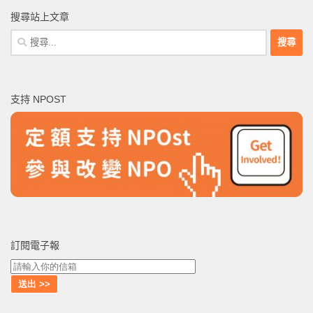
搜尋站上文章
搜
尋
關
鍵
支持 NPOST
字:
訂閱電子報