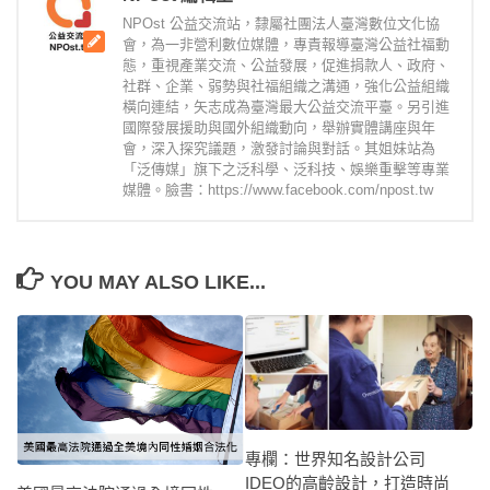
NPOst 公益交流站，隸屬社團法人臺灣數位文化協
會，為一非營利數位媒體，專責報導臺灣公益社福動
態，重視產業交流、公益發展，促進捐款人、政府、
社群、企業、弱勢與社福組織之溝通，強化公益組織
橫向連結，矢志成為臺灣最大公益交流平臺。另引進
國際發展援助與國外組織動向，舉辦實體講座與年
會，深入探究議題，激發討論與對話。其姐妹站為
「泛傳媒」旗下之泛科學、泛科技、娛樂重擊等專業
媒體。臉書：https://www.facebook.com/npost.tw
YOU MAY ALSO LIKE...
專欄：世界知名設計公司
IDEO的高齡設計，打造時尚