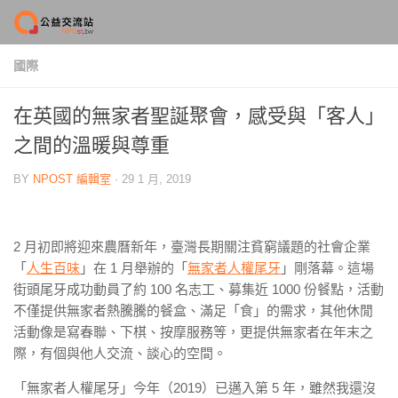
Skip to content
國際
在英國的無家者聖誕聚會，感受與「客人」
之間的溫暖與尊重
BY
NPOST 編輯室
·
29 1 月, 2019
2 月初即將迎來農曆新年，臺灣長期關注貧窮議題的社會企業
「
人生百味
」在 1 月舉辦的「
無家者人權尾牙
」剛落幕。這場
街頭尾牙成功動員了約 100 名志工、募集近 1000 份餐點，活動
不僅提供無家者熱騰騰的餐盒、滿足「食」的需求，其他休閒
活動像是寫春聯、下棋、按摩服務等，更提供無家者在年末之
際，有個與他人交流、談心的空間。
「無家者人權尾牙」今年（2019）已邁入第 5 年，雖然我還沒