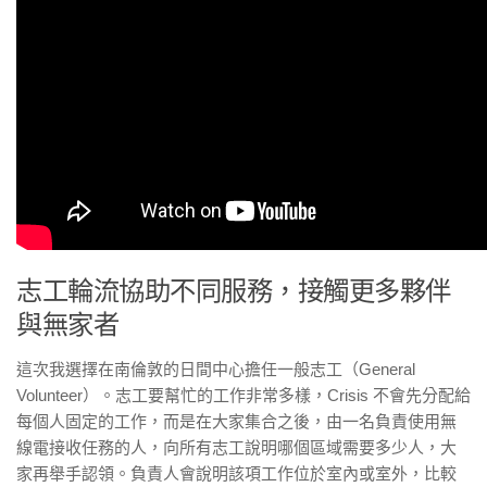
志工輪流協助不同服務，接觸更多夥伴
與無家者
這次我選擇在南倫敦的日間中心擔任一般志工（General
Volunteer）。志工要幫忙的工作非常多樣，Crisis 不會先分配給
每個人固定的工作，而是在大家集合之後，由一名負責使用無
線電接收任務的人，向所有志工說明哪個區域需要多少人，大
家再舉手認領。負責人會說明該項工作位於室內或室外，比較