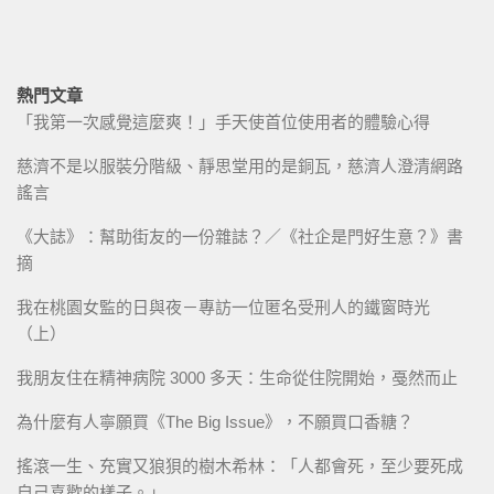
熱門文章
「我第一次感覺這麼爽！」手天使首位使用者的體驗心得
慈濟不是以服裝分階級、靜思堂用的是銅瓦，慈濟人澄清網路
謠言
《大誌》：幫助街友的一份雜誌？／《社企是門好生意？》書
摘
我在桃園女監的日與夜－專訪一位匿名受刑人的鐵窗時光
（上）
我朋友住在精神病院 3000 多天：生命從住院開始，戞然而止
為什麼有人寧願買《The Big Issue》，不願買口香糖？
搖滾一生、充實又狼狽的樹木希林：「人都會死，至少要死成
自己喜歡的樣子。」