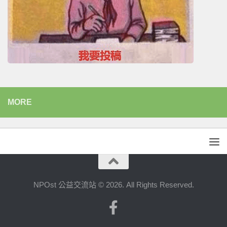
MORE
NPOst 公益交流站 © 2026. All Rights Reserved.