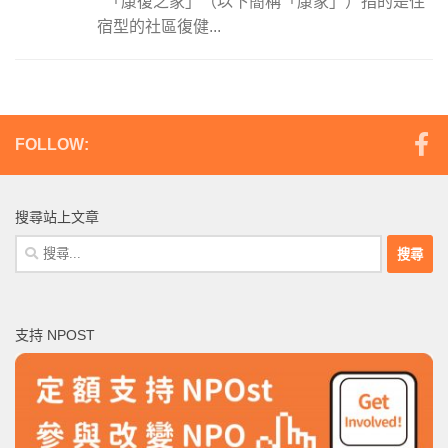
「康復之家」（以下簡稱「康家」）指的是住
宿型的社區復健...
FOLLOW:
搜尋站上文章
搜
尋
關
鍵
支持 NPOST
字: