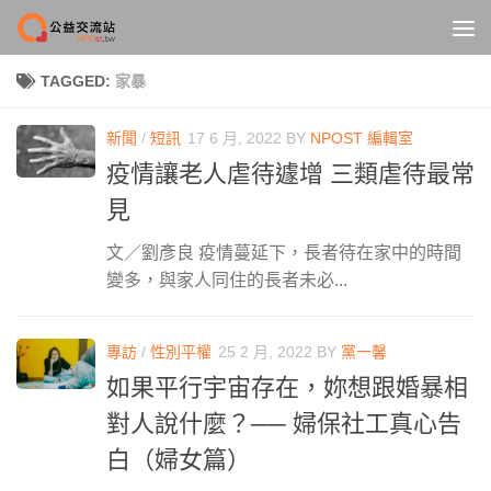
Skip to content
TAGGED:
家暴
新聞
/
短訊
17 6 月, 2022
BY
NPOST 編輯室
疫情讓老人虐待遽增 三類虐待最常
見
文／劉彥良 疫情蔓延下，長者待在家中的時間
變多，與家人同住的長者未必...
專訪
/
性別平權
25 2 月, 2022
BY
黨一馨
如果平行宇宙存在，妳想跟婚暴相
對人說什麼？── 婦保社工真心告
白（婦女篇）