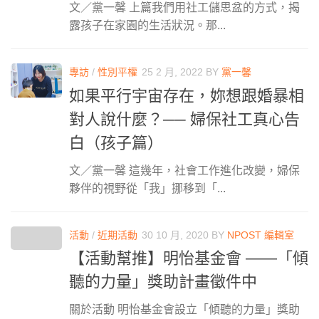
文／黨一馨 上篇我們用社工儲思盆的方式，揭
露孩子在家園的生活狀況。那...
專訪
/
性別平權
25 2 月, 2022
BY
黨一馨
如果平行宇宙存在，妳想跟婚暴相
對人說什麼？── 婦保社工真心告
白（孩子篇）
文／黨一馨 這幾年，社會工作進化改變，婦保
夥伴的視野從「我」挪移到「...
活動
/
近期活動
30 10 月, 2020
BY
NPOST 編輯室
【活動幫推】明怡基金會 ——「傾
聽的力量」獎助計畫徵件中
關於活動 明怡基金會設立「傾聽的力量」獎助