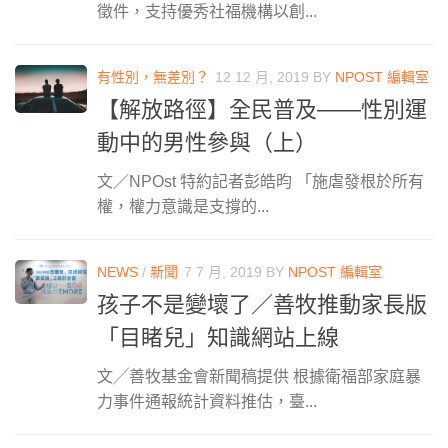
徵件，支持優秀社福機構以創...
有性別，無差別？
12 12 月, 2019
BY
NPOST 編輯室
【解放路徑】全民普及——性別運
動中的男性參與（上）
文／NPOst 特約記者彭皓昀 「施虐發根於所有
權，權力意識是支撐的...
NEWS
/
新聞
7 7 月, 2019
BY
NPOST 編輯室
孩子不是變壞了／善牧推動家長版
「目睹兒」知識網站上線
文╱善牧基金會新聞稿提供 根據衛福部家庭暴
力事件通報統計資料推估，臺...