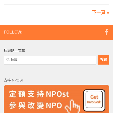
下一頁 »
FOLLOW:
搜尋站上文章
搜
尋
關
鍵
支持 NPOST
字: