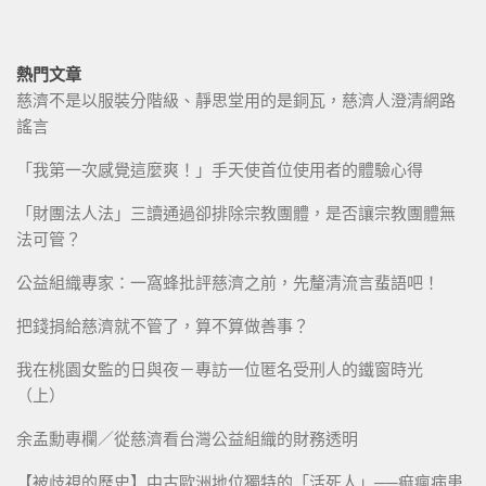
熱門文章
慈濟不是以服裝分階級、靜思堂用的是銅瓦，慈濟人澄清網路
謠言
「我第一次感覺這麼爽！」手天使首位使用者的體驗心得
「財團法人法」三讀通過卻排除宗教團體，是否讓宗教團體無
法可管？
公益組織專家：一窩蜂批評慈濟之前，先釐清流言蜚語吧！
把錢捐給慈濟就不管了，算不算做善事？
我在桃園女監的日與夜－專訪一位匿名受刑人的鐵窗時光
（上）
余孟勳專欄／從慈濟看台灣公益組織的財務透明
【被歧視的歷史】中古歐洲地位獨特的「活死人」──痲瘋病患