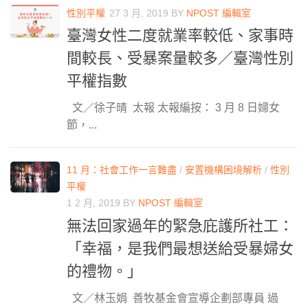
性別平權
27 3 月, 2019
BY
NPOST 編輯室
臺灣女性二度就業率較低、家事時
間較長、受暴案量較多／臺灣性別
平權指數
文／徐子晴 太報 太報編按： 3 月 8 日婦女
節，...
11 月：社會工作一言難盡
/
安置機構困境解析
/
性別
平權
1 2 月, 2019
BY
NPOST 編輯室
無法回家過年的緊急庇護所社工：
「幸福，是我們最想送給受暴婦女
的禮物。」
文／林玉娟 善牧基金會宣導企劃部專員 過