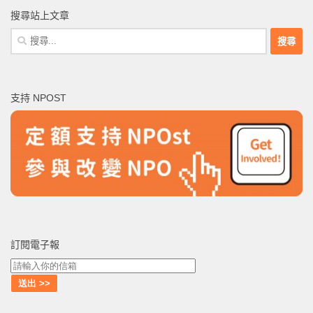
搜尋站上文章
搜
尋
關
鍵
支持 NPOST
字:
訂閱電子報