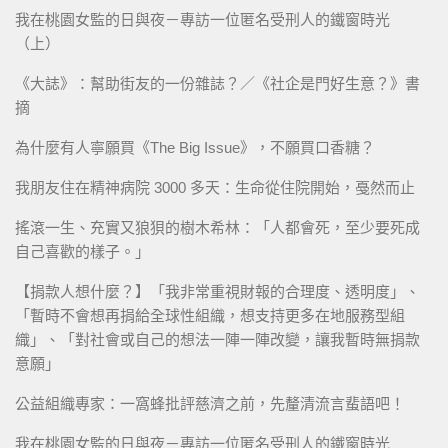
我在桃園女監的日與夜－專訪一位匿名受刑人的鐵窗時光
（上）
《大誌》：幫助街友的一份雜誌？／《社企是門好生意？》書
摘
為什麼有人寧願買《The Big Issue》，不願買口香糖？
我朋友住在精神病院 3000 多天：生命從住院開始，戞然而止
搖滾一生、充實又狼狽的樹木希林：「人都會死，至少要死成
自己喜歡的樣子。」
【捐款人想什麼？】「我非常重視財報的合理度、透明度」、
「暫時不會想再捐給全球性組織，想支持更多在地服務型組
織」、「對社會或自己的想法一陣一陣改變，讓我暫時無捐款
意願」
公益組織專家：一窩蜂批評慈濟之前，先釐清流言蜚語吧！
我在桃園女監的日與夜－專訪一位匿名受刑人的鐵窗時光