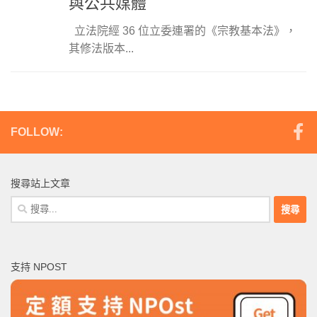
與公共媒體
立法院經 36 位立委連署的《宗教基本法》，
其修法版本...
FOLLOW:
搜尋站上文章
搜
尋
關
鍵
支持 NPOST
字: