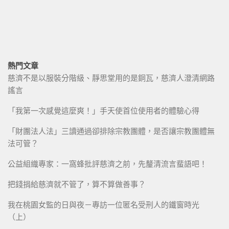
熱門文章
慈濟不是以服裝分階級、靜思堂用的是銅瓦，慈濟人澄清網路
謠言
「我第一次感覺這麼爽！」手天使首位使用者的體驗心得
「財團法人法」三讀通過卻排除宗教團體，是否讓宗教團體無
法可管？
公益組織專家：一窩蜂批評慈濟之前，先釐清流言蜚語吧！
把錢捐給慈濟就不管了，算不算做善事？
我在桃園女監的日與夜－專訪一位匿名受刑人的鐵窗時光
（上）