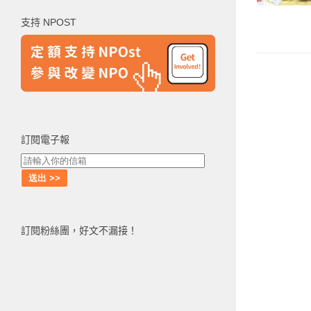
鍵
支持 NPOST
字:
訂閱電子報
訂閱粉絲團，好文不漏接！