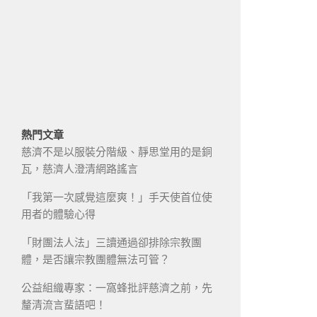
熱門文章
慈濟不是以服裝分階級、靜思堂用的是銅
瓦，慈濟人澄清網路謠言
「我第一次感覺這麼爽！」手天使首位使
用者的體驗心得
「財團法人法」三讀通過卻排除宗教團
體，是否讓宗教團體無法可管？
公益組織專家：一窩蜂批評慈濟之前，先
釐清流言蜚語吧！