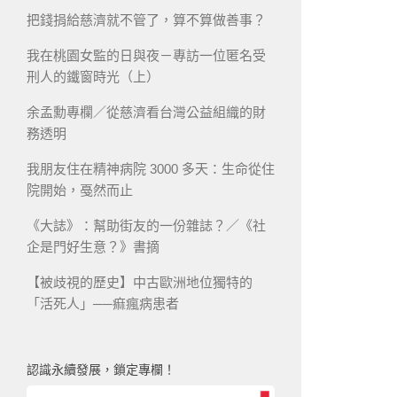
把錢捐給慈濟就不管了，算不算做善事？
我在桃園女監的日與夜－專訪一位匿名受
刑人的鐵窗時光（上）
余孟勳專欄／從慈濟看台灣公益組織的財
務透明
我朋友住在精神病院 3000 多天：生命從住
院開始，戞然而止
《大誌》：幫助街友的一份雜誌？／《社
企是門好生意？》書摘
【被歧視的歷史】中古歐洲地位獨特的
「活死人」──痲瘋病患者
認識永續發展，鎖定專欄！