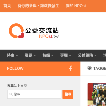
首頁
有你的參與，讓改變發生
關於 NPOst
Skip to content
時事
議題
特輯
專欄
公益策略
FOLLOW:
TAGG
搜尋站上文章
搜
尋
關