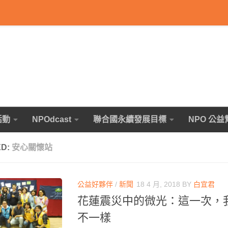
活動
NPOdcast
聯合國永續發展目標
NPO 公益
ED:
安心關懷站
公益好夥伴
/
新聞
18 4 月, 2018
BY
白宜君
花蓮震災中的微光：這一次，
不一樣