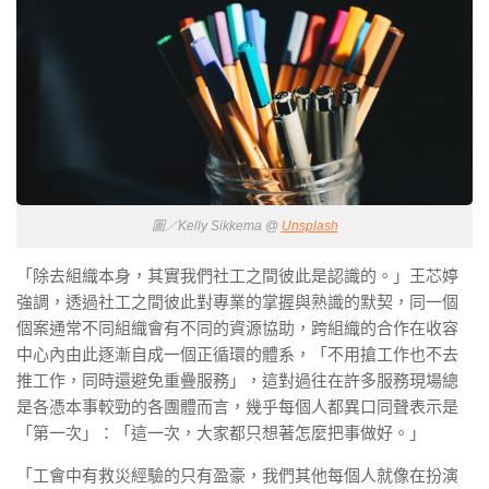
圖／Kelly Sikkema @
Unsplash
「除去組織本身，其實我們社工之間彼此是認識的。」王芯婷
強調，透過社工之間彼此對專業的掌握與熟識的默契，同一個
個案通常不同組織會有不同的資源協助，跨組織的合作在收容
中心內由此逐漸自成一個正循環的體系，
「不用搶工作也不去
推工作，同時還避免重疊服務」
，這對過往在許多服務現場總
是各憑本事較勁的各團體而言，幾乎每個人都異口同聲表示是
「第一次」：
「這一次，大家都只想著怎麼把事做好。」
「工會中有救災經驗的只有盈豪，我們其他每個人就像在扮演