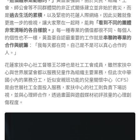
「這個體系是動態的，」
黃盈豪強調，由於災民、組織、工
會、師公會等不同群體間的非正式關係建立並非始於救災，而
是
過去生活的累積
，以及緊密的花蓮人際網絡，因此災難就像
更進一步的檢視，讓大家聚在一起時，能夠
「看到不同的團體
非常清晰的各自樣貌。」
每一種專業的價值都很不同、每個人
的個性也不一樣，黃盈豪自認最重要的工作就是
串聯跨專業的
合作與統籌
：
「我每天都在問，自己是不是可以真心合作的
人。」
花蓮家扶中心社工督導王芯婷也是社工工會成員，雖然家扶中
心與世界展望會都以服務兒童作為組織主要業務，但此次中華
國小內的業務分工，近似安親班功能的兒童關懷中心（CFS）
是由世展社工全面投入服務，家扶中心的社工則負責下場訪
視，並與心理師合作，透過畫圖與遊戲媒材初評孩童的心理創
傷程度。