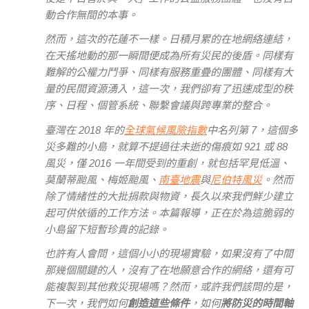
動合作無間的本事。
然而，這次的花蓮不一樣。日積月累的在地網絡連結，
在天搖地動的那一瞬間便成為所有災民的後盾。同樣有
難解的公權力鬥爭、同樣有服務重疊的團體、同樣有大
量的民間資源湧入，這一次，我們卻有了迅速成型的秩
序、日程、個管系統、聯繫會議與跨專業的整合。
臺灣在 2018 年的
全球氣候風險指數
中名列第 7，這個多
災多難的小島，就算不提過往未逝的傷痕如 921 或 88
風災，僅 2016 一年間受到的重創，就包括罕見低溫、
莫蘭蒂颱風、梅姬颱風、
南臺地震
與
尼伯特風災
。然而
除了情緒性的大批捐款與物資，長久以來我們鮮少建立
起可供依循的工作方法。本篇報導，正在於為這脆弱的
小島留下短暫珍貴的記錄。
也許有人會問，這個小小的現場實驗，如果沒有了中間
那幾個關鍵的人，沒有了在地願意合作的網絡，還有可
能複製到其他救災現場嗎？然而，或許我們該問的是，
下一次，我們如何
創造這些條件
，如何
將防災的時間軸