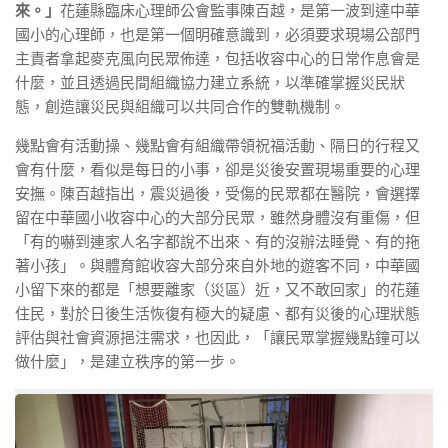
來。」
花蓮縣臨床心理師公會監事陳百越，是第一波到達中華
國小的心理師，也是第一個明確意識到，必須要求現場公部門
主責者拿起麥克風向民眾佈達，包括收容中心的日常作息會是
什麼，並且透過民間組織協力建立系統，以準確掌握災民狀
態，創造讓災民與組織可以共同合作的雙軌機制。
幾點會有活動操、幾點會有組織帶領祝福活動、隔日的行程又
會有什麼，看似是每日的小事，卻是災後安置現場重要的心理
安撫。陳百越指出，震災過後，受傷的民眾都在醫院，會選擇
留在中華國小收容中心的大部分民眾，雖然身體沒有重傷，但
「有的嚇到連家人名字都說不出來、有的沒辦法睡覺、有的拖
著小孩」。與體育館收容大部分來自外地的遊客不同，中華國
小留下來的都是「想要離家（災區）近，又不敢回家」的花蓮
住民，對於日後生活恢復有極大的疑慮、都有災後的心理狀態
評估與社會資源挹注需求，也因此，
「讓民眾掌握幾點鐘可以
做什麼」，是建立秩序的第一步。