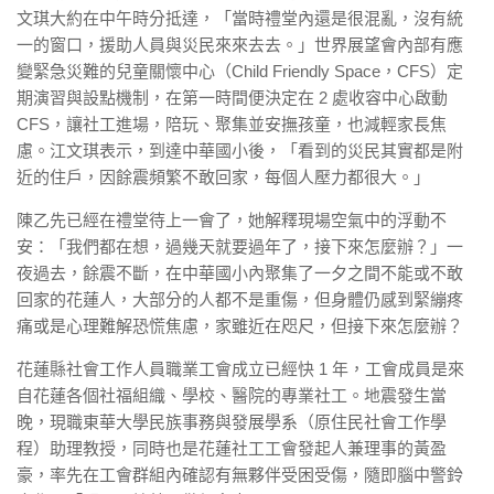
文琪大約在中午時分抵達，「當時禮堂內還是很混亂，沒有統
一的窗口，援助人員與災民來來去去。」世界展望會內部有應
變緊急災難的兒童關懷中心（Child Friendly Space，CFS）定
期演習與設點機制，在第一時間便決定在 2 處收容中心啟動
CFS，讓社工進場，陪玩、聚集並安撫孩童，也減輕家長焦
慮。江文琪表示，到達中華國小後，「看到的災民其實都是附
近的住戶，因餘震頻繁不敢回家，每個人壓力都很大。」
陳乙先已經在禮堂待上一會了，她解釋現場空氣中的浮動不
安：「我們都在想，過幾天就要過年了，接下來怎麼辦？」一
夜過去，餘震不斷，在中華國小內聚集了一夕之間不能或不敢
回家的花蓮人，大部分的人都不是重傷，但身體仍感到緊繃疼
痛或是心理難解恐慌焦慮，家雖近在咫尺，但接下來怎麼辦？
花蓮縣社會工作人員職業工會成立已經快 1 年，工會成員是來
自花蓮各個社福組織、學校、醫院的專業社工。地震發生當
晚，現職東華大學民族事務與發展學系（原住民社會工作學
程）助理教授，同時也是花蓮社工工會發起人兼理事的黃盈
豪，率先在工會群組內確認有無夥伴受困受傷，隨即腦中警鈴