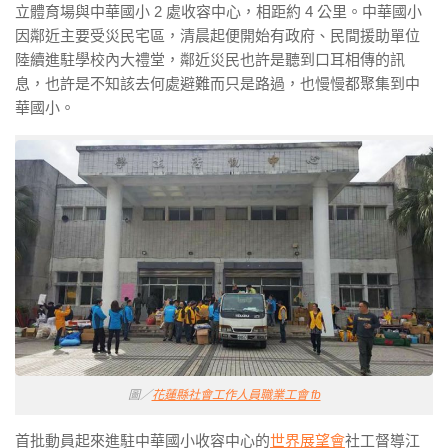
立體育場與中華國小 2 處收容中心，相距約 4 公里。中華國小
因鄰近主要受災民宅區，清晨起便開始有政府、民間援助單位
陸續進駐學校內大禮堂，鄰近災民也許是聽到口耳相傳的訊
息，也許是不知該去何處避難而只是路過，也慢慢都聚集到中
華國小。
圖／
花蓮縣社會工作人員職業工會 fb
首批動員起來進駐中華國小收容中心的
世界展望會
社工督導江