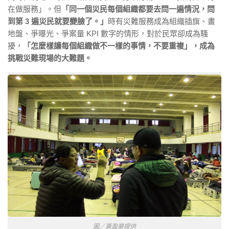
在做服務」。但
「同一個災民每個組織都要去問一遍情況，問
到第 3 遍災民就要變臉了。」
時有災難服務成為組織插旗、畫
地盤、爭曝光、爭案量 KPI 數字的情形，對於民眾卻成為騷
擾，
「怎麼樣讓每個組織做不一樣的事情，不要重複」，成為
挑戰災難現場的大難題。
圖／黃盈豪提供