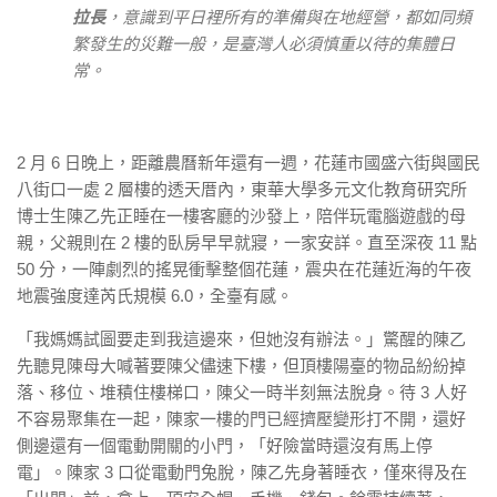
拉長
，意識到平日裡所有的準備與在地經營，都如同頻
繁發生的災難一般，是臺灣人必須慎重以待的集體日
常。
2 月 6 日晚上，距離農曆新年還有一週，花蓮市國盛六街與國民
八街口一處 2 層樓的透天厝內，東華大學多元文化教育研究所
博士生陳乙先正睡在一樓客廳的沙發上，陪伴玩電腦遊戲的母
親，父親則在 2 樓的臥房早早就寢，一家安詳。直至深夜 11 點
50 分，一陣劇烈的搖晃衝擊整個花蓮，震央在花蓮近海的午夜
地震強度達芮氏規模 6.0，全臺有感。
「我媽媽試圖要走到我這邊來，但她沒有辦法。」驚醒的陳乙
先聽見陳母大喊著要陳父儘速下樓，但頂樓陽臺的物品紛紛掉
落、移位、堆積住樓梯口，陳父一時半刻無法脫身。待 3 人好
不容易聚集在一起，陳家一樓的門已經擠壓變形打不開，還好
側邊還有一個電動開關的小門，「好險當時還沒有馬上停
電」。陳家 3 口從電動門兔脫，陳乙先身著睡衣，僅來得及在