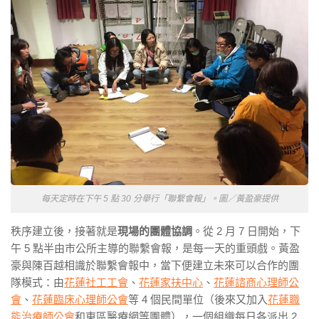
每天定時在下午 5 點 30 分舉行「聯繫會報」。
圖／黃盈豪提供
秩序建立後，接著就是
現場的團體協調
。從 2 月 7 日開始，下
午 5 點半由市公所主導的聯繫會報，是每一天的重頭戲。黃盈
豪與陳百越相識於聯繫會報中，當下便建立未來可以合作的團
隊模式：由
花蓮社工工會
、
花蓮家扶中心
、
花蓮諮商心理師公
會
、
花蓮臨床心理師公會
等 4 個民間單位（後來又加入
花蓮職
能治療師公會
和東區醫療網等團體），一個組織每日各派出 2