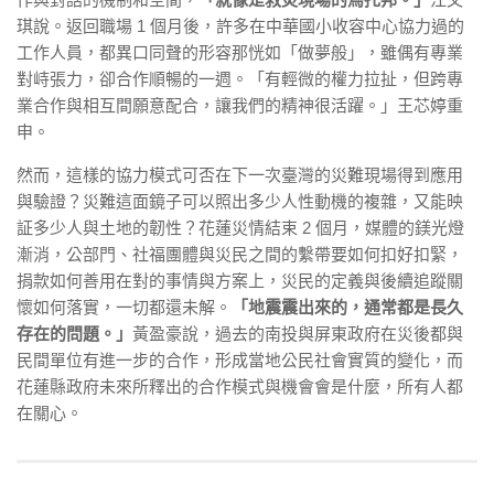
琪說。返回職場 1 個月後，許多在中華國小收容中心協力過的
工作人員，都異口同聲的形容那恍如「做夢般」，雖偶有專業
對峙張力，卻合作順暢的一週。「有輕微的權力拉扯，但跨專
業合作與相互間願意配合，讓我們的精神很活躍。」王芯婷重
申。
然而，這樣的協力模式可否在下一次臺灣的災難現場得到應用
與驗證？災難這面鏡子可以照出多少人性動機的複雜，又能映
証多少人與土地的韌性？花蓮災情結束 2 個月，媒體的鎂光燈
漸消，公部門、社福團體與災民之間的繫帶要如何扣好扣緊，
捐款如何善用在對的事情與方案上，災民的定義與後續追蹤關
懷如何落實，一切都還未解。
「地震震出來的，通常都是長久
存在的問題。」
黃盈豪說，過去的南投與屏東政府在災後都與
民間單位有進一步的合作，形成當地公民社會實質的變化，而
花蓮縣政府未來所釋出的合作模式與機會會是什麼，所有人都
在關心。