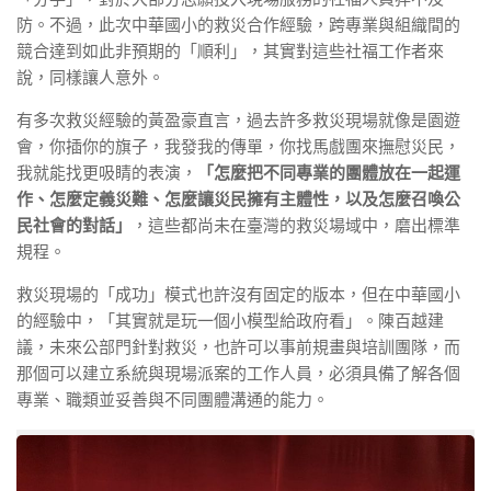
防。不過，此次中華國小的救災合作經驗，跨專業與組織間的
競合達到如此非預期的「順利」，其實對這些社福工作者來
說，同樣讓人意外。
有多次救災經驗的黃盈豪直言，過去許多救災現場就像是園遊
會，你插你的旗子，我發我的傳單，你找馬戲團來撫慰災民，
我就能找更吸睛的表演，
「怎麼把不同專業的團體放在一起運
作、怎麼定義災難、怎麼讓災民擁有主體性，以及怎麼召喚公
民社會的對話」
，這些都尚未在臺灣的救災場域中，磨出標準
規程。
救災現場的「成功」模式也許沒有固定的版本，但在中華國小
的經驗中，「其實就是玩一個小模型給政府看」。陳百越建
議，未來公部門針對救災，也許可以事前規畫與培訓團隊，而
那個可以建立系統與現場派案的工作人員，必須具備了解各個
專業、職類並妥善與不同團體溝通的能力。