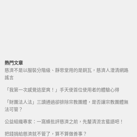
熱門文章
慈濟不是以服裝分階級、靜思堂用的是銅瓦，慈濟人澄清網路
謠言
「我第一次感覺這麼爽！」手天使首位使用者的體驗心得
「財團法人法」三讀通過卻排除宗教團體，是否讓宗教團體無
法可管？
公益組織專家：一窩蜂批評慈濟之前，先釐清流言蜚語吧！
把錢捐給慈濟就不管了，算不算做善事？