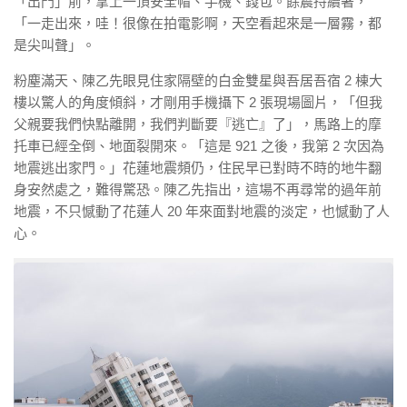
「出門」前，拿上一頂安全帽、手機、錢包。餘震持續著，
「一走出來，哇！很像在拍電影啊，天空看起來是一層霧，都
是尖叫聲」。
粉塵滿天、陳乙先眼見住家隔壁的白金雙星與吾居吾宿 2 棟大
樓以驚人的角度傾斜，才剛用手機攝下 2 張現場圖片，「但我
父親要我們快點離開，我們判斷要『逃亡』了」，馬路上的摩
托車已經全倒、地面裂開來。「這是 921 之後，我第 2 次因為
地震逃出家門。」花蓮地震頻仍，住民早已對時不時的地牛翻
身安然處之，難得驚恐。陳乙先指出，這場不再尋常的過年前
地震，不只憾動了花蓮人 20 年來面對地震的淡定，也憾動了人
心。