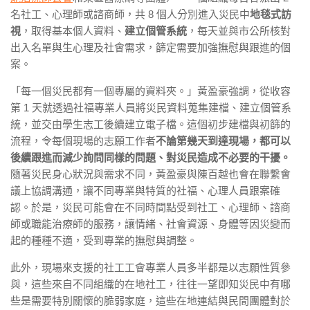
名社工、心理師或諮商師，共 8 個人分別進入災民中
地毯式訪
視
，取得基本個人資料、
建立個管系統
，每天並與市公所核對
出入名單與生心理及社會需求，篩定需要加強撫慰與跟進的個
案。
「每一個災民都有一個專屬的資料夾。」
黃盈豪
強調，從收容
第 1 天就透過社福專業人員將災民資料蒐集建檔、建立個管系
統，並交由學生志工後續建立電子檔。這個初步建檔與初篩的
流程，令每個現場的志願工作者
不論第幾天到達現場，都可以
後續跟進而減少詢問同樣的問題、對災民造成不必要的干擾。
隨著災民身心狀況與需求不同，黃盈豪與陳百越也會在聯繫會
議上協調溝通，讓不同專業與特質的社福、心理人員跟案確
認。於是，災民可能會在不同時間點受到社工、心理師、諮商
師或職能治療師的服務，讓情緒、社會資源、身體等因災變而
起的種種不適，受到專業的撫慰與調整。
此外，現場來支援的社工工會專業人員多半都是以志願性質參
與，這些來自不同組織的在地社工，往往一望即知災民中有哪
些是需要特別關懷的脆弱家庭，這些在地連結與民間團體對於