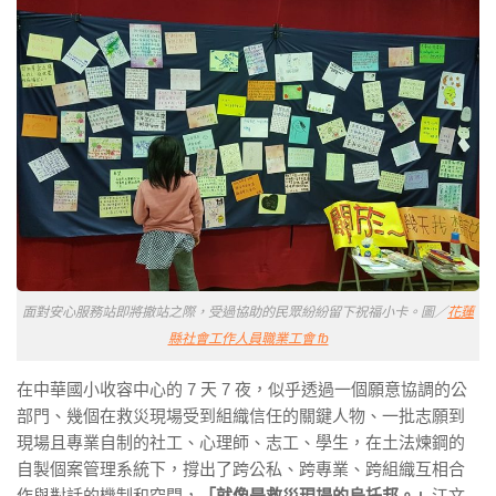
面對安心服務站即將撤站之際，受過協助的民眾紛紛留下祝福小卡。圖／
花蓮
縣社會工作人員職業工會 fb
在中華國小收容中心的 7 天 7 夜，似乎透過一個願意協調的公
部門、幾個在救災現場受到組織信任的關鍵人物、一批志願到
現場且專業自制的社工、心理師、志工、學生，在土法煉鋼的
自製個案管理系統下，撐出了跨公私、跨專業、跨組織互相合
作與對話的機制和空間，
「就像是救災現場的烏托邦。」
江文