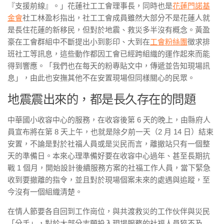
『支援前線』。」花蓮社工工會理事長，同時也是
花蓮門諾基
金會
社工林盈杉指出，社工工會成員雖然大部分不是花蓮人就
是長住花蓮的新移民，但對於地震、救災多半沒有概念。黃盈
豪在工會群組中不斷提出小到影印、大到在
工會粉絲團
徵求排
班社工等訊息，這些動作都因工會已經跨組織的運作起來而能
得到響應。「我們也在每天的粉專貼文中，傳遞並告知現場訊
息」，由此也安撫其他不在安置現場但同樣關心的民眾。
地震震出來的，都是長久存在的問題
中華國小收容中心的服務，在收容後第 6 天的晚上，由縣府人
員宣布將在第 8 天上午，也就是除夕前一天（2 月 14 日）結束
安置，不論是對於社福人員或是災民而言，離撤站只有一個整
天的準備日。本來心理準備好要在收容中心過年、甚至長期抗
戰 1 個月，開始設計後續服務方案的社福工作人員，當下緊急
收到要撤離的指令，並且對於現場個案未來的處遇與追蹤，至
今沒有一個組織清楚。
在情人節要各自回到工作崗位，與共渡救災的工作伙伴與災民
「分手」，對於大部分志願投入現場服務的社福人員猝不及