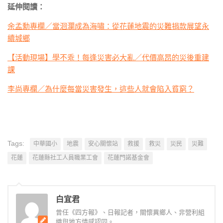
延伸閱讀：
余孟勳專欄／當洄瀾成為海嘯：從花蓮地震的災難捐款展望永
續城鄉
【活動現場】學不乖！每逢災害必大亂／代價高昂的災後重建
課
李尚專欄／為什麼每當災害發生，這些人就會陷入貧窮？
Tags:
中華國小
地震
安心關懷站
救援
救災
災民
災難
花蓮
花蓮縣社工人員職業工會
花蓮門諾基金會
白宜君
曾任《四方報》、日報記者，關懷異鄉人、非營利組
織與地方情感認同。