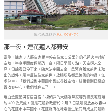
圖／billy1125 @
flickr, CC BY 2.0
那一夜，連花蓮人都難安
當晚，陳家 3 人將自家轎車停在住家 1 公里外的花蓮火車站前
空地，半寐半醒度過驚恐一夜。隔日早晨 6 點，天空還未全
亮，但餘震已停下來，陳家決定回去拿一些緊急離家前尚未取
出的證件。驅車反往住家前進，放眼所及都是路倒的物品，無
處停車，「我們想到中華國小嘗試尋找空地，結果看到已經設
置收容中心，我們就進去了」。
離白金雙星與吾居吾宿 2 棟傾斜的大樓及陳家等受損民宅距離
約 400 公尺處，便是花蓮縣政府於 2 月 7 日凌晨開放為收容中
心的花蓮市中華國小。花蓮縣府在地震發生後同時成立花蓮縣