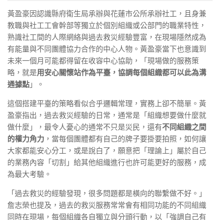
黃盈豪因認識縣府衛生局承辦與花蓮市公所承辦社工，且身兼
教職與社工工會幹部等獨立於個別組織或公部門的職業特性，
熟識社工間的人際網絡與過去救災經驗豐富，在現場隱然成為
有能量與不同團體協力合作的中心人物。黃盈豪當下也意識到
未來一個月可能都得留在收容中心協助，「現場做的服務策
略，就是
用安心關懷站作為平臺，協調每個組織都可以此為溝
通據點
」。
這個搭建平臺的策略看似合乎邏輯常理，實務上卻不簡單。黃
盈豪指出，過去救災經驗的日常，通常是「組織想要做什麼就
做什麼」，最令人憂心的通常不只是災民，還有
不同組織之間
的權力角力
，當每個團體都有自己的牌子要掛要拍照，如何讓
大家都能安心分工，或是說白了，願意把「理論上」屬於自己
的業務內容「切割」給其他組織進行也許可能更好的服務，成
為最大考驗。
「過去救災的經驗發現，很多問題都是橫向的聯繫做不好。」
詹志榮也提及，過去的救災服務常常會有相同功能的不同組織
同時在現場，每個組織各自獨立與分頭行動，以「強調自己有