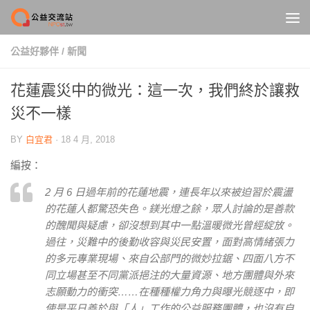
Skip to content
公益好夥伴
/
新聞
花蓮震災中的微光：這一次，我們終於讓救
災不一樣
BY
白宜君
·
18 4 月, 2018
編按：
2 月 6 日過年前的花蓮地震，連長年以來被迫習於震盪
的花蓮人都驚恐失色。鎂光燈之餘，眾人討論的是善款
的醜聞與疑慮，卻沒想到其中一點溫暖微光曾經綻放。
過往，災難中的後勤收容與災民安置，面對高情緒張力
的多元專業現場、來自公部門的微妙拉鋸、四面八方不
同立場甚至不同黨派挹注的大量資源、地方團體與外來
志願動力的衝突……在種種權力角力與曝光競逐中，即
使是平日善於與「人」工作的公益服務團體，也沒有自