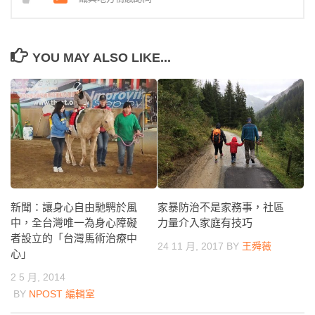
YOU MAY ALSO LIKE...
新聞：讓身心自由馳騁於風
家暴防治不是家務事，社區
中，全台灣唯一為身心障礙
力量介入家庭有技巧
者設立的「台灣馬術治療中
24 11 月, 2017
BY
王舜薇
心」
2 5 月, 2014
BY
NPOST 編輯室