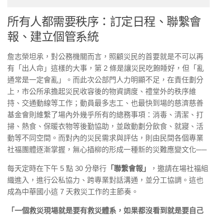
所有人都需要秩序：訂定日程、聯繫會
報、建立個管系統
詹志榮坦承，對公務機關而言，照顧災民的首要就是不可以再
有「出人命」這樣的大事，第 2 條是讓災民吃飽睡好，但「亂
通常是一定會亂」。而此次公部門人力明顯不足，在責任劃分
上，市公所承擔起災民收容後的物資調度、禮堂外的秩序維
持、交通動線等工作；動員最多志工、也最快到場的慈濟慈善
基金會則維繫了場內外幾乎所有的總務事項：消毒、清潔、打
掃、熱食、保暖衣物等後勤協助，並啟動劃分飲食、就寢、活
動等不同空間。而對內的災民需求與評估，則由民間各個專業
社福團體逐漸掌握，無心插柳的形成一種新的災難應變文化
──
每天定時在下午 5 點 30 分舉行
「聯繫會報」
，邀請在場社福組
織進入，進行公私協力、跨專業對話溝通，並分工協調。這也
成為中華國小這 7 天救災工作的主節奏。
「一個救災現場就是要有救災體系，如果都沒看到就是要自己