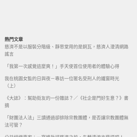
熱門文章
慈濟不是以服裝分階級、靜思堂用的是銅瓦，慈濟人澄清網路
謠言
「我第一次感覺這麼爽！」手天使首位使用者的體驗心得
我在桃園女監的日與夜－專訪一位匿名受刑人的鐵窗時光
（上）
《大誌》：幫助街友的一份雜誌？／《社企是門好生意？》書
摘
「財團法人法」三讀通過卻排除宗教團體，是否讓宗教團體無
法可管？