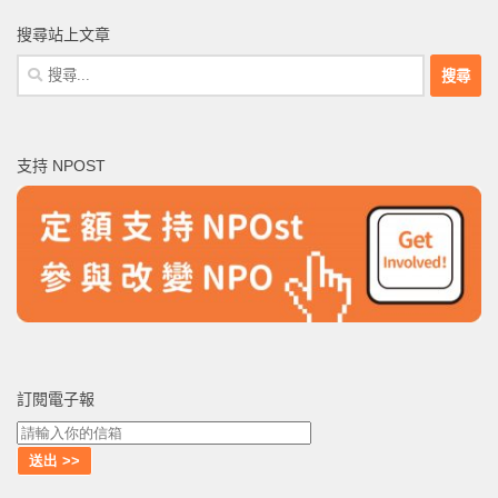
搜尋站上文章
搜
尋
關
鍵
支持 NPOST
字:
訂閱電子報