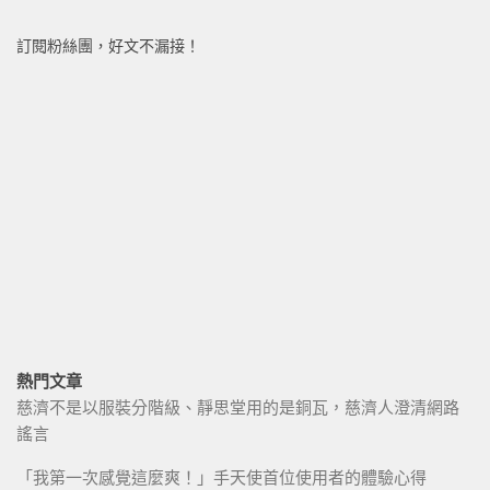
訂閱粉絲團，好文不漏接！
熱門文章
慈濟不是以服裝分階級、靜思堂用的是銅瓦，慈濟人澄清網路
謠言
「我第一次感覺這麼爽！」手天使首位使用者的體驗心得