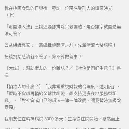
我在桃園女監的日與夜－專訪一位匿名受刑人的鐵窗時光
（上）
「財團法人法」三讀通過卻排除宗教團體，是否讓宗教團體無
法可管？
公益組織專家：一窩蜂批評慈濟之前，先釐清流言蜚語吧！
把錢捐給慈濟就不管了，算不算做善事？
《大誌》：幫助街友的一份雜誌？／《社企是門好生意？》書
摘
【捐款人想什麼？】「我非常重視財報的合理度、透明度」、
「暫時不會想再捐給全球性組織，想支持更多在地服務型組
織」、「對社會或自己的想法一陣一陣改變，讓我暫時無捐款
意願」
我朋友住在精神病院 3000 多天：生命從住院開始，戞然而止