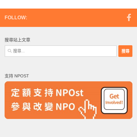
FOLLOW:
搜尋站上文章
搜
尋
關
鍵
支持 NPOST
字: