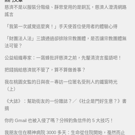
慈濟不是以服裝分階級、靜思堂用的是銅瓦，慈濟人澄清網路
謠言
「我第一次感覺這麼爽！」手天使首位使用者的體驗心得
「財團法人法」三讀通過卻排除宗教團體，是否讓宗教團體無
法可管？
公益組織專家：一窩蜂批評慈濟之前，先釐清流言蜚語吧！
把錢捐給慈濟就不管了，算不算做善事？
我在桃園女監的日與夜－專訪一位匿名受刑人的鐵窗時光
（上）
《大誌》：幫助街友的一份雜誌？／《社企是門好生意？》書
摘
你的 Gmail 也被入侵了嗎？分辨釣魚信件的 5 大技巧！
我朋友住在精神病院 3000 多天：生命從住院開始，戞然而止