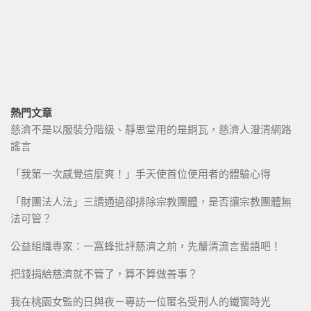
熱門文章
慈濟不是以服裝分階級、靜思堂用的是銅瓦，慈濟人澄清網路
謠言
「我第一次感覺這麼爽！」手天使首位使用者的體驗心得
「財團法人法」三讀通過卻排除宗教團體，是否讓宗教團體無
法可管？
公益組織專家：一窩蜂批評慈濟之前，先釐清流言蜚語吧！
把錢捐給慈濟就不管了，算不算做善事？
我在桃園女監的日與夜－專訪一位匿名受刑人的鐵窗時光