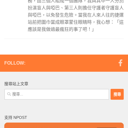
務，由三個人組成一個團隊，我與其中一人分別
扮演盲人與啞巴、第三人則擔任守護者守護盲人
與啞巴，以免發生危險。當我在人來人往的捷運
站前把圍巾當成眼罩蒙住眼睛時，我心想：「這
應該是我做過最瘋狂的事了吧！」
FOLLOW:
搜尋站上文章
搜
尋
關
鍵
支持 NPOST
字: