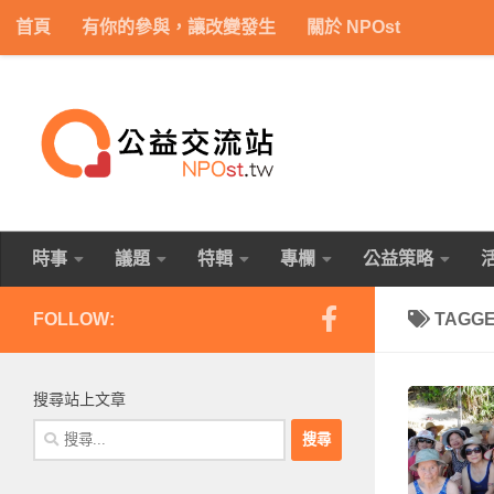
首頁
有你的參與，讓改變發生
關於 NPOst
Skip to content
時事
議題
特輯
專欄
公益策略
FOLLOW:
TAGG
搜尋站上文章
搜
尋
關