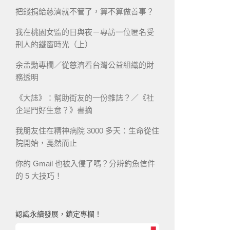
把錢捐給慈濟就不管了，算不算做善事？
我在桃園女監的日與夜－專訪一位匿名受
刑人的鐵窗時光（上）
余孟勳專欄／從慈濟看台灣公益組織的財
務透明
《大誌》：幫助街友的一份雜誌？／《社
企是門好生意？》書摘
我朋友住在精神病院 3000 多天：生命從住
院開始，戞然而止
你的 Gmail 也被入侵了嗎？分辨釣魚信件
的 5 大技巧！
認識永續發展，鎖定專欄！