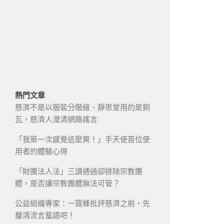
熱門文章
慈濟不是以服裝分階級、靜思堂用的是銅
瓦，慈濟人澄清網路謠言
「我第一次感覺這麼爽！」手天使首位使
用者的體驗心得
「財團法人法」三讀通過卻排除宗教團
體，是否讓宗教團體無法可管？
公益組織專家：一窩蜂批評慈濟之前，先
釐清流言蜚語吧！