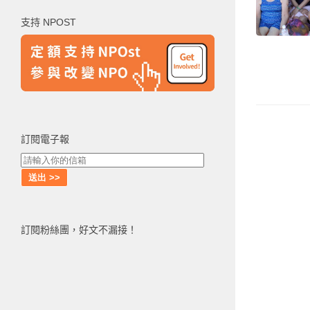
鍵
支持 NPOST
字:
訂閱電子報
訂閱粉絲團，好文不漏接！