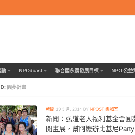
活動
NPOdcast
聯合國永續發展目標
NPO 公益
ED:
圓夢計畫
新聞
19 3 月, 2014
BY
NPOST 編輯室
新聞：弘道老人福利基金會圓
開畫展，幫阿嬤辦比基尼Party