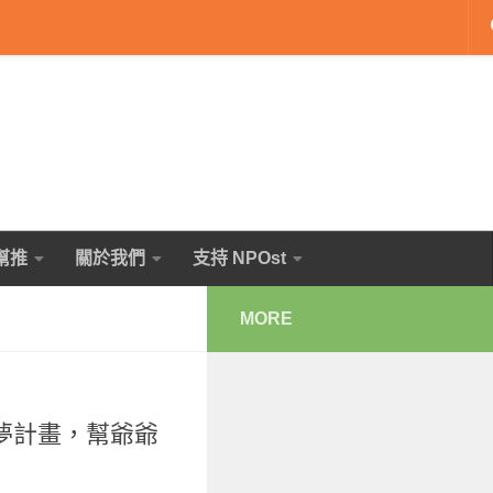
幫推
關於我們
支持 NPOst
MORE
夢計畫，幫爺爺