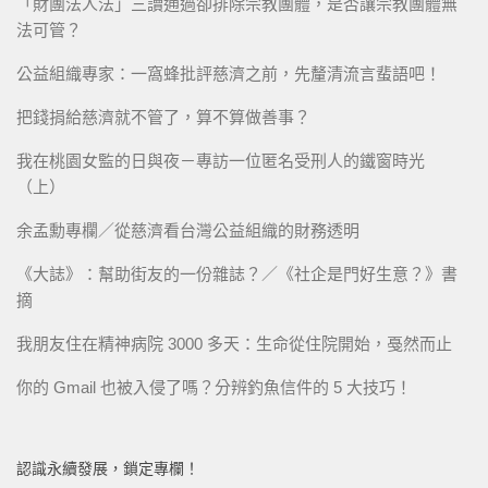
「財團法人法」三讀通過卻排除宗教團體，是否讓宗教團體無
法可管？
公益組織專家：一窩蜂批評慈濟之前，先釐清流言蜚語吧！
把錢捐給慈濟就不管了，算不算做善事？
我在桃園女監的日與夜－專訪一位匿名受刑人的鐵窗時光
（上）
余孟勳專欄／從慈濟看台灣公益組織的財務透明
《大誌》：幫助街友的一份雜誌？／《社企是門好生意？》書
摘
我朋友住在精神病院 3000 多天：生命從住院開始，戞然而止
你的 Gmail 也被入侵了嗎？分辨釣魚信件的 5 大技巧！
認識永續發展，鎖定專欄！