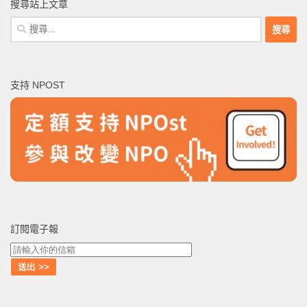
搜尋站上文章
搜
尋
關
鍵
支持 NPOST
字:
訂閱電子報