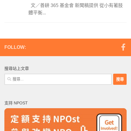
文／善耕 365 基金會 新聞稿提供 從小有著肢
體平衡...
FOLLOW:
搜尋站上文章
搜
尋
關
鍵
支持 NPOST
字: