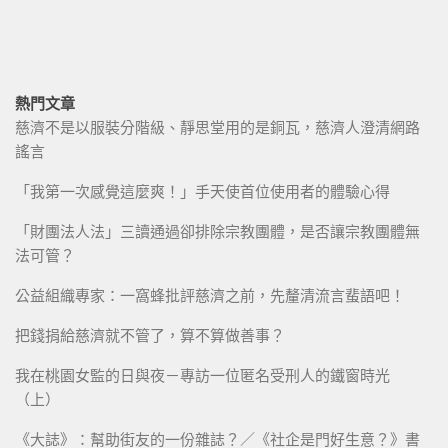
熱門文章
慈濟不是以服裝分階級、靜思堂用的是銅瓦，慈濟人澄清網路
謠言
「我第一次感覺這麼爽！」手天使首位使用者的體驗心得
「財團法人法」三讀通過卻排除宗教團體，是否讓宗教團體無
法可管？
公益組織專家：一窩蜂批評慈濟之前，先釐清流言蜚語吧！
把錢捐給慈濟就不管了，算不算做善事？
我在桃園女監的日與夜－專訪一位匿名受刑人的鐵窗時光
（上）
《大誌》：幫助街友的一份雜誌？／《社企是門好生意？》書