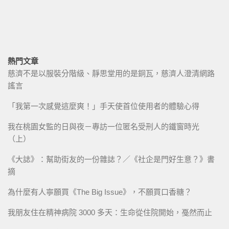
熱門文章
慈濟不是以服裝分階級、靜思堂用的是銅瓦，慈濟人澄清網路
謠言
「我第一次感覺這麼爽！」手天使首位使用者的體驗心得
我在桃園女監的日與夜－專訪一位匿名受刑人的鐵窗時光
（上）
《大誌》：幫助街友的一份雜誌？／《社企是門好生意？》書
摘
為什麼有人寧願買《The Big Issue》，不願買口香糖？
我朋友住在精神病院 3000 多天：生命從住院開始，戞然而止