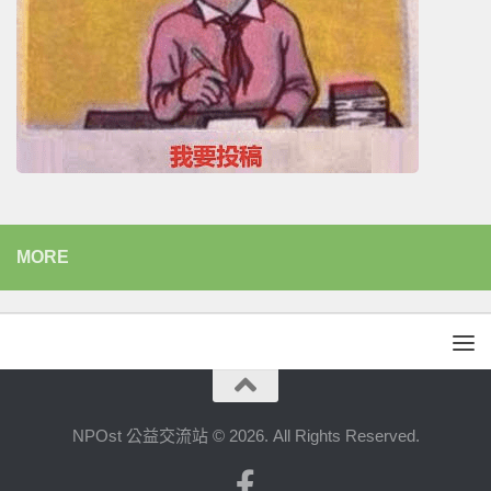
MORE
NPOst 公益交流站 © 2026. All Rights Reserved.