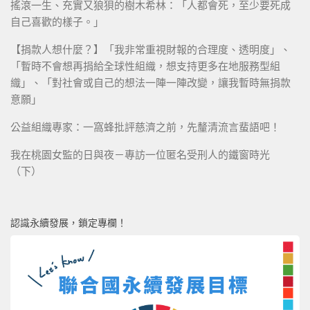
搖滾一生、充實又狼狽的樹木希林：「人都會死，至少要死成
自己喜歡的樣子。」
【捐款人想什麼？】「我非常重視財報的合理度、透明度」、
「暫時不會想再捐給全球性組織，想支持更多在地服務型組
織」、「對社會或自己的想法一陣一陣改變，讓我暫時無捐款
意願」
公益組織專家：一窩蜂批評慈濟之前，先釐清流言蜚語吧！
我在桃園女監的日與夜－專訪一位匿名受刑人的鐵窗時光
（下）
認識永續發展，鎖定專欄！