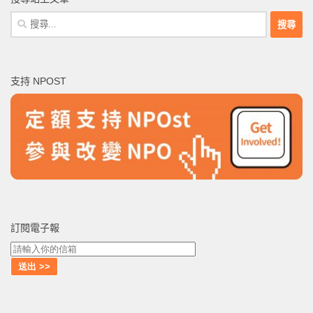
搜
尋
關
鍵
支持 NPOST
字:
訂閱電子報