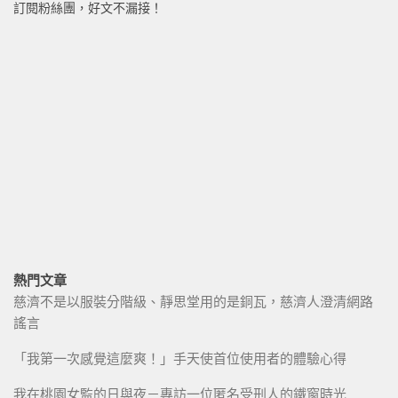
訂閱粉絲團，好文不漏接！
熱門文章
慈濟不是以服裝分階級、靜思堂用的是銅瓦，慈濟人澄清網路
謠言
「我第一次感覺這麼爽！」手天使首位使用者的體驗心得
我在桃園女監的日與夜－專訪一位匿名受刑人的鐵窗時光