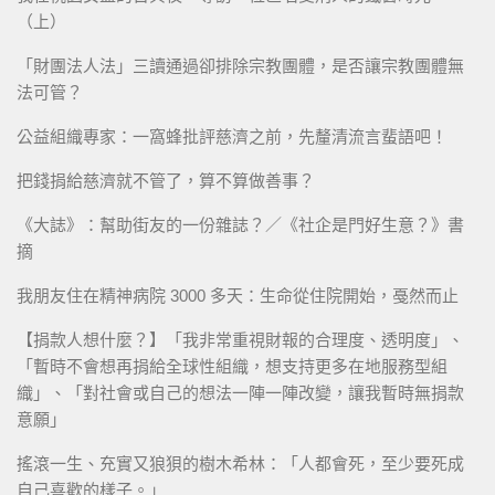
（上）
「財團法人法」三讀通過卻排除宗教團體，是否讓宗教團體無
法可管？
公益組織專家：一窩蜂批評慈濟之前，先釐清流言蜚語吧！
把錢捐給慈濟就不管了，算不算做善事？
《大誌》：幫助街友的一份雜誌？／《社企是門好生意？》書
摘
我朋友住在精神病院 3000 多天：生命從住院開始，戞然而止
【捐款人想什麼？】「我非常重視財報的合理度、透明度」、
「暫時不會想再捐給全球性組織，想支持更多在地服務型組
織」、「對社會或自己的想法一陣一陣改變，讓我暫時無捐款
意願」
搖滾一生、充實又狼狽的樹木希林：「人都會死，至少要死成
自己喜歡的樣子。」