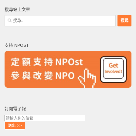
搜尋站上文章
搜
尋
關
鍵
支持 NPOST
字:
訂閱電子報