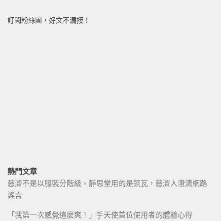
訂閱粉絲團，好文不漏接！
熱門文章
慈濟不是以服裝分階級、靜思堂用的是銅瓦，慈濟人澄清網路
謠言
「我第一次感覺這麼爽！」手天使首位使用者的體驗心得