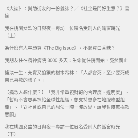
《大誌》：幫助街友的一份雜誌？／《社企是門好生意？》書
摘
我在桃園女監的日與夜－專訪一位匿名受刑人的鐵窗時光
（上）
為什麼有人寧願買《The Big Issue》，不願買口香糖？
我朋友住在精神病院 3000 多天：生命從住院開始，戞然而止
搖滾一生、充實又狼狽的樹木希林：「人都會死，至少要死成
自己喜歡的樣子。」
【捐款人想什麼？】「我非常重視財報的合理度、透明度」、
「暫時不會想再捐給全球性組織，想支持更多在地服務型組
織」、「對社會或自己的想法一陣一陣改變，讓我暫時無捐款
意願」
我在桃園女監的日與夜－專訪一位匿名受刑人的鐵窗時光
（下）