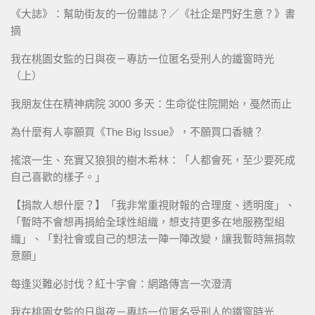
《大誌》：幫助街友的一份雜誌？／《社企是門好生意？》書
摘
我在桃園女監的日與夜－專訪一位匿名受刑人的鐵窗時光
（上）
我朋友住在精神病院 3000 多天：生命從住院開始，戞然而止
為什麼有人寧願買《The Big Issue》，不願買口香糖？
搖滾一生、充實又狼狽的樹木希林：「人都會死，至少要死成
自己喜歡的樣子。」
【捐款人想什麼？】「我非常重視財報的合理度、透明度」、
「暫時不會想再捐給全球性組織，想支持更多在地服務型組
織」、「對社會或自己的想法一陣一陣改變，讓我暫時無捐款
意願」
每逢災難必討伐？紅十字會：網路傳言一次澄清
我在桃園女監的日與夜－專訪一位匿名受刑人的鐵窗時光