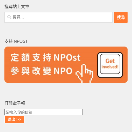
搜尋站上文章
搜
尋
關
鍵
支持 NPOST
字:
訂閱電子報