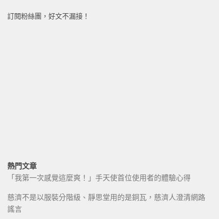
訂閱粉絲團，好文不漏接！
熱門文章
「我第一次感覺這麼爽！」手天使首位使用者的體驗心得
慈濟不是以服裝分階級、靜思堂用的是銅瓦，慈濟人澄清網路
謠言