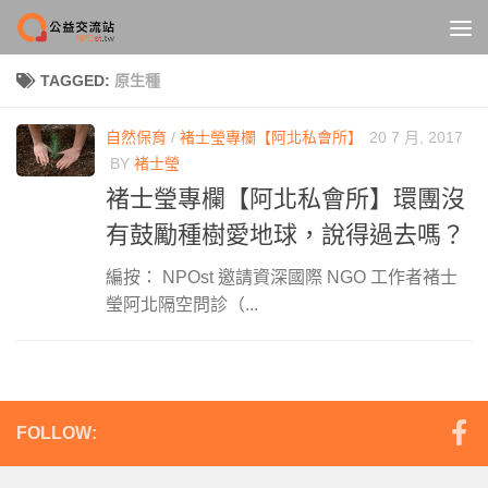
Skip to content
TAGGED:
原生種
自然保育
/
褚士瑩專欄【阿北私會所】
20 7 月, 2017
BY
褚士瑩
褚士瑩專欄【阿北私會所】環團沒
有鼓勵種樹愛地球，說得過去嗎？
編按： NPOst 邀請資深國際 NGO 工作者褚士
瑩阿北隔空問診（...
FOLLOW: