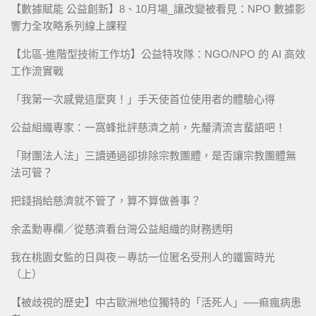
【數據賦能 公益創新】8、10月場_讓改變被看見：NPO 數據影
響力全攻略系列線上課程
【北區-進階型技術工作坊】公益特攻隊：NGO/NPO 的 AI 高效
工作流實戰
「我第一次感覺這麼爽！」手天使首位使用者的體驗心得
公益組織專家：一窩蜂批評慈濟之前，先釐清流言蜚語吧！
「財團法人法」三讀通過卻排除宗教團體，是否讓宗教團體無
法可管？
把錢捐給慈濟就不管了，算不算做善事？
余孟勳專欄／從慈濟看台灣公益組織的財務透明
我在桃園女監的日與夜－專訪一位匿名受刑人的鐵窗時光
（上）
【被歧視的歷史】中古歐洲地位獨特的「活死人」──痲瘋病患