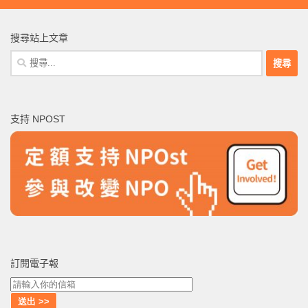
搜尋站上文章
搜
尋
關
鍵
支持 NPOST
字:
訂閱電子報