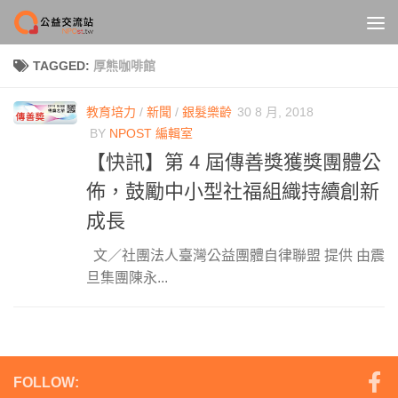
Skip to content
TAGGED:
厚熊咖啡館
教育培力
/
新聞
/
銀髮樂齡
30 8 月, 2018
BY
NPOST 編輯室
【快訊】第 4 屆傳善獎獲獎團體公
佈，鼓勵中小型社福組織持續創新
成長
文／社團法人臺灣公益團體自律聯盟 提供 由震
旦集團陳永...
FOLLOW: