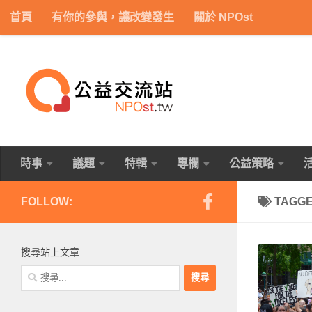
首頁
有你的參與，讓改變發生
關於 NPOst
Skip to content
時事
議題
特輯
專欄
公益策略
FOLLOW:
TAGG
搜尋站上文章
搜
尋
關