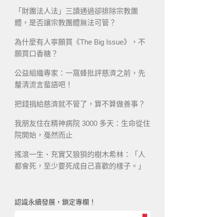
「財團法人法」三讀通過卻排除宗教團
體，是否讓宗教團體無法可管？
為什麼有人寧願買《The Big Issue》，不
願買口香糖？
公益組織專家：一窩蜂批評慈濟之前，先
釐清流言蜚語吧！
把錢捐給慈濟就不管了，算不算做善事？
我朋友住在精神病院 3000 多天：生命從住
院開始，戞然而止
搖滾一生、充實又狼狽的樹木希林：「人
都會死，至少要死成自己喜歡的樣子。」
認識永續發展，鎖定專欄！