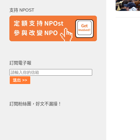
鍵
支持 NPOST
字:
訂閱電子報
訂閱粉絲團，好文不漏接！