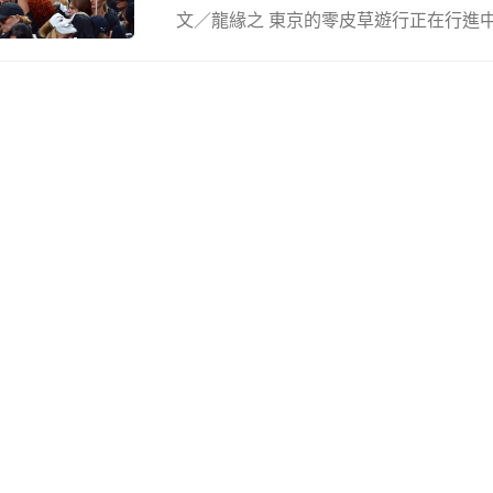
文／龍緣之 東京的零皮草遊行正在行進中。