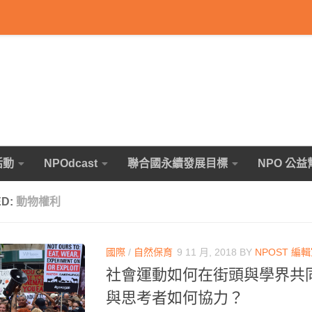
活動
NPOdcast
聯合國永續發展目標
NPO 公益
ED:
動物權利
國際
/
自然保育
9 11 月, 2018
BY
NPOST 編
社會運動如何在街頭與學界共
與思考者如何協力？