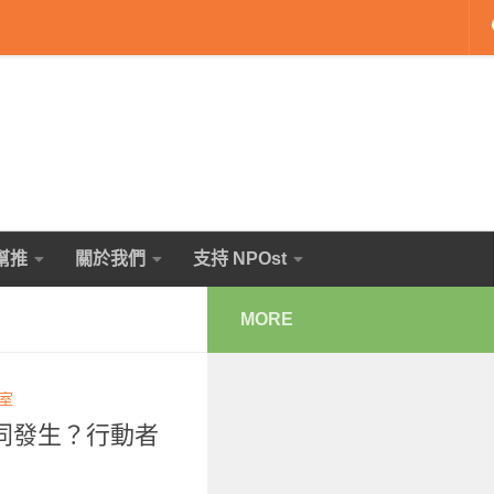
幫推
關於我們
支持 NPOst
MORE
輯室
同發生？行動者