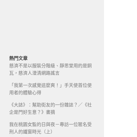
熱門文章
慈濟不是以服裝分階級、靜思堂用的是銅
瓦，慈濟人澄清網路謠言
「我第一次感覺這麼爽！」手天使首位使
用者的體驗心得
《大誌》：幫助街友的一份雜誌？／《社
企是門好生意？》書摘
我在桃園女監的日與夜－專訪一位匿名受
刑人的鐵窗時光（上）