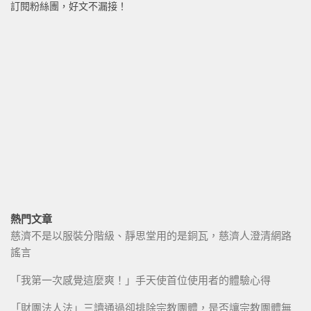
訂閱粉絲團，好文不漏接！
熱門文章
慈濟不是以服裝分階級、靜思堂用的是銅瓦，慈濟人澄清網路
謠言
「我第一次感覺這麼爽！」手天使首位使用者的體驗心得
「財團法人法」三讀通過卻排除宗教團體，是否讓宗教團體無