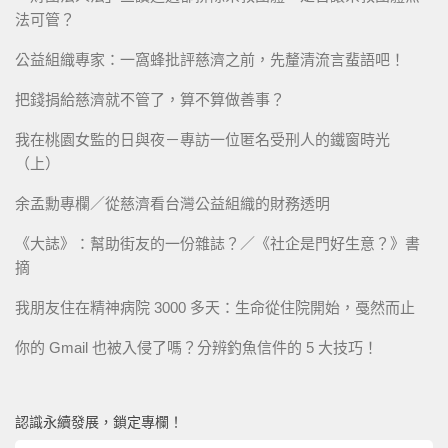
法可管？
公益組織專家：一窩蜂批評慈濟之前，先釐清流言蜚語吧！
把錢捐給慈濟就不管了，算不算做善事？
我在桃園女監的日與夜－專訪一位匿名受刑人的鐵窗時光
（上）
余孟勳專欄／從慈濟看台灣公益組織的財務透明
《大誌》：幫助街友的一份雜誌？／《社企是門好生意？》書
摘
我朋友住在精神病院 3000 多天：生命從住院開始，戞然而止
你的 Gmail 也被入侵了嗎？分辨釣魚信件的 5 大技巧！
認識永續發展，鎖定專欄！