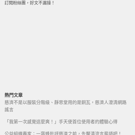
訂閱粉絲團，好文不漏接！
熱門文章
慈濟不是以服裝分階級、靜思堂用的是銅瓦，慈濟人澄清網路
謠言
「我第一次感覺這麼爽！」手天使首位使用者的體驗心得
公益組織專家：一窩蜂批評慈濟之前，先釐清流言蜚語吧！