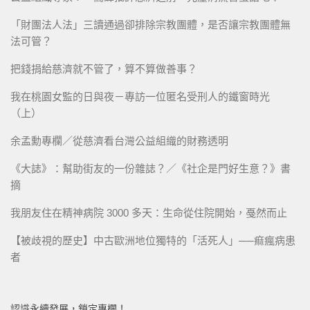
「財團法人法」三讀通過卻排除宗教團體，是否讓宗教團體無
法可管？
把錢捐給慈濟就不管了，算不算做善事？
我在桃園女監的日與夜－專訪一位匿名受刑人的鐵窗時光
（上）
余孟勳專欄／從慈濟看台灣公益組織的財務透明
《大誌》：幫助街友的一份雜誌？／《社企是門好生意？》書
摘
我朋友住在精神病院 3000 多天：生命從住院開始，戞然而止
【被歧視的歷史】中古歐洲地位獨特的「活死人」──痲瘋病患
者
認識永續發展，鎖定專欄！