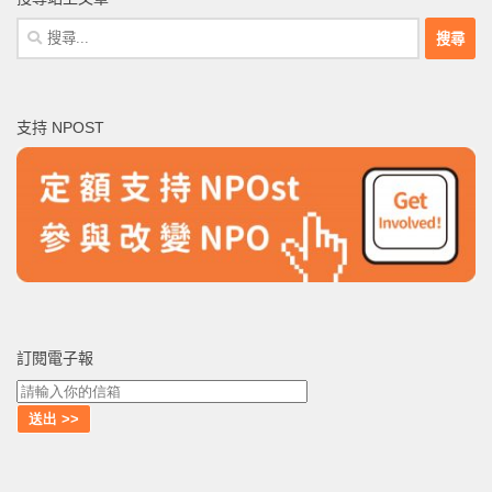
搜
尋
關
鍵
支持 NPOST
字:
訂閱電子報