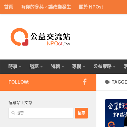
首頁
有你的參與，讓改變發生
關於 NPOst
Skip to content
時事
議題
特輯
專欄
公益策略
FOLLOW:
TAGG
搜尋站上文章
搜
尋
關