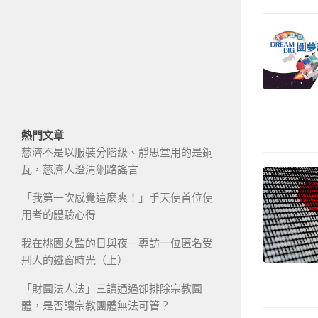
熱門文章
慈濟不是以服裝分階級、靜思堂用的是銅
瓦，慈濟人澄清網路謠言
「我第一次感覺這麼爽！」手天使首位使
用者的體驗心得
我在桃園女監的日與夜－專訪一位匿名受
刑人的鐵窗時光（上）
「財團法人法」三讀通過卻排除宗教團
體，是否讓宗教團體無法可管？