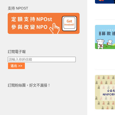
鍵
支持 NPOST
字:
訂閱電子報
訂閱粉絲團，好文不漏接！