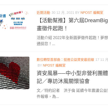
近期活動
30 12 月, 2021
BY
NPOST 編輯室
【活動幫推】第六屆DreamB
畫徵件起跑！
活動介紹 2022年全新圓夢徵件起跑！夢
通挺您！...
數位轉型首部曲：挺進公益資安最前線
17 11 月
BY
NPOST 編輯室
資安風暴──中小型非營利團
記／專訪沐風關懷協會
文／特約記者 洪于倫 延續今年震盪公
件報導，為...