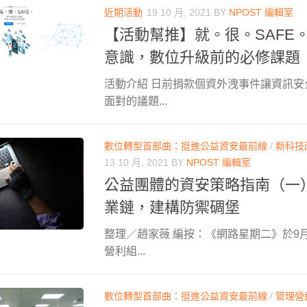
近期活動
19 10 月, 2021
BY
NPOST 編輯室
【活動幫推】就。很。SAFE
意識，數位升級前的必修課題
活動介紹 日前捐款個資外洩事件讓資訊
面對的議題...
數位轉型首部曲：挺進公益資安最前線
/
新科技
13 10 月, 2021
BY
NPOST 編輯室
公益團體的資安策略指南（一
業鏈，建構防禦碉堡
整理／趙家薇 編按：《網路星期二》於9月
營利組...
數位轉型首部曲：挺進公益資安最前線
/
管理營