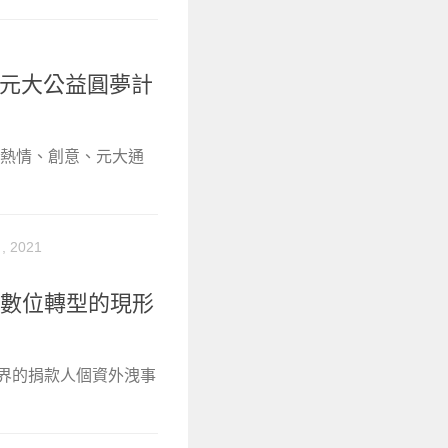
ig元大公益圓夢計
想熱情、創意、元大通
, 2021
體數位轉型的現形
益界的捐款人個資外洩事