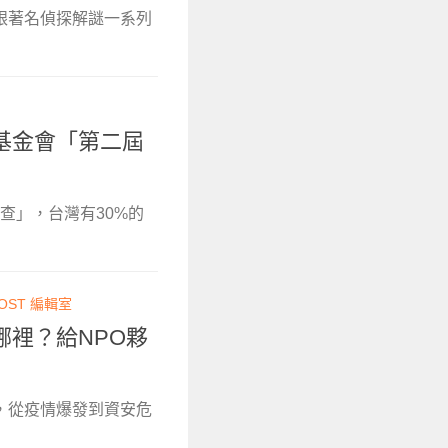
跟著名偵探解謎一系列
基金會「第二屆
調查」，台灣有30%的
OST 編輯室
裡？給NPO夥
，從疫情爆發到資安危