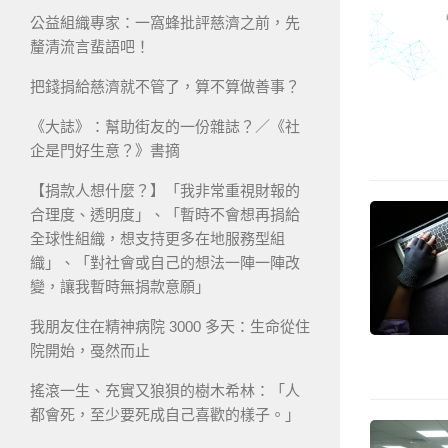
公益組織專家：一窩蜂批評慈濟之前，先
釐清流言蜚語吧！
把錢捐給慈濟就不管了，算不算做善事？
《大誌》：幫助街友的一份雜誌？／《社
企是門好生意？》書摘
【捐款人想什麼？】「我非常重視財報的
合理度、透明度」、「暫時不會想再捐給
全球性組織，想支持更多在地服務型組
織」、「對社會或自己的想法一陣一陣改
變，讓我暫時無捐款意願」
我朋友住在精神病院 3000 多天：生命從住
院開始，戞然而止
搖滾一生、充實又狼狽的樹木希林：「人
都會死，至少要死成自己喜歡的樣子。」