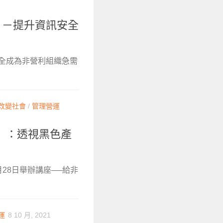
。－提升資訊安全
安全成為非營利組織急需
改變社會
/
管理營運
）：透視黑色產
28日舉辦講座──給非
運
8 10 月, 2021