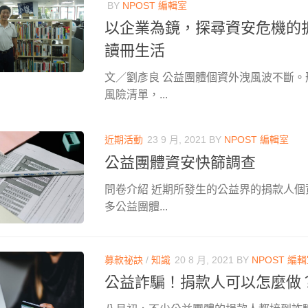
BY
NPOST 編輯室
以企業為鏡，探尋資安危機的
讀冊生活
文／劉彥良 公益團體個資外洩風波不斷
風險清單，...
近期活動
23 9 月, 2021
BY
NPOST 編輯室
公益團體資安快篩調查
問卷介紹 近期所發生的公益界的捐款人
多公益團體...
募款祕訣
/
知識
20 8 月, 2021
BY
NPOST 編
公益詐騙！捐款人可以怎麼做