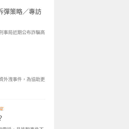
拆彈策略／專訪
。刑事局近期公布詐騙高
個資外洩事件，為協助更
輯室
？