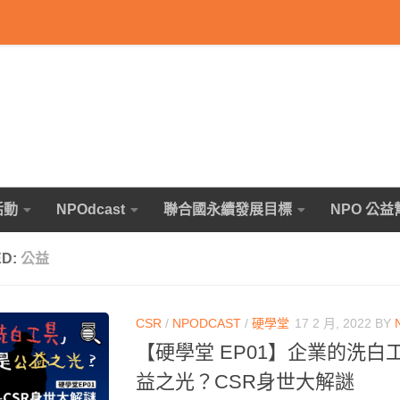
活動
NPOdcast
聯合國永續發展目標
NPO 公益
ED:
公益
CSR
/
NPODCAST
/
硬學堂
17 2 月, 2022
BY
【硬學堂 EP01】企業的洗白
益之光？CSR身世大解謎