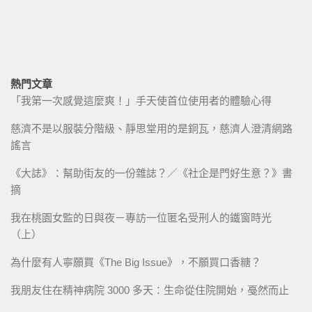
熱門文章
「我第一次感覺這麼爽！」手天使首位使用者的體驗心得
慈濟不是以服裝分階級、靜思堂用的是銅瓦，慈濟人澄清網路
謠言
《大誌》：幫助街友的一份雜誌？／《社企是門好生意？》書
摘
我在桃園女監的日與夜－專訪一位匿名受刑人的鐵窗時光
（上）
為什麼有人寧願買《The Big Issue》，不願買口香糖？
我朋友住在精神病院 3000 多天：生命從住院開始，戞然而止