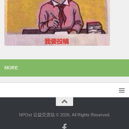
MORE
NPOst 公益交流站 © 2026. All Rights Reserved.