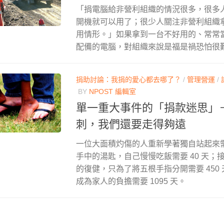
「捐電腦給非營利組織的情況很多，很多
開機就可以用了；很少人關注非營利組織
用情形。」如果拿到一台不好用的、常常
配備的電腦，對組織來說是福是禍恐怕很
捐助討論：我捐的愛心都去哪了？
/
管理營運
/
BY
NPOST 編輯室
單一重大事件的「捐款迷思」
刺，我們還要走得夠遠
一位大面積灼傷的人重新學著獨自站起來需要
手中的湯匙，自己慢慢吃飯需要 40 天；接
的復健，只為了將五根手指分開需要 450
成為家人的負擔需要 1095 天。