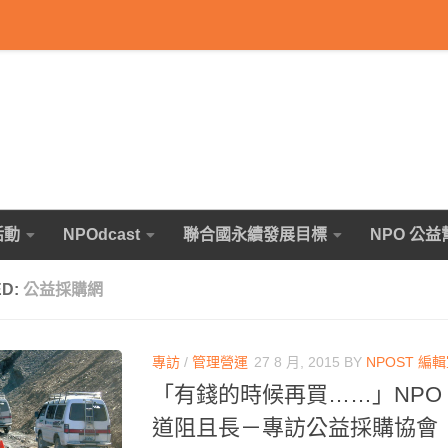
活動
NPOdcast
聯合國永續發展目標
NPO 公益
ED:
公益採購網
專訪
/
管理營運
27 8 月, 2015
BY
NPOST 編
「有錢的時候再買……」NPO
道阻且長－專訪公益採購協會