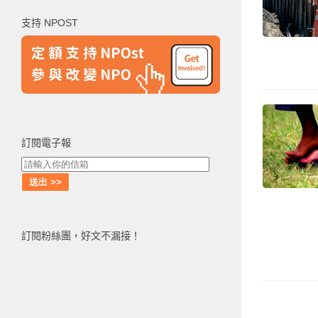
鍵
支持 NPOST
字:
訂閱電子報
訂閱粉絲團，好文不漏接！