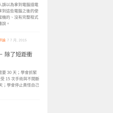
人誤以為拿到電腦插電
拿到這些電腦之後的使
當機的、沒有完整程式
難說。
評論
7 7 月, 2015
－ 除了短距衝
 30 天；學會抓緊
受 15 次手術與不間斷
 天；學會停止責怪自己