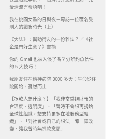
釐清流言蜚語吧！
我在桃園女監的日與夜－專訪一位匿名受
刑人的鐵窗時光（上）
《大誌》：幫助街友的一份雜誌？／《社
企是門好生意？》書摘
你的 Gmail 也被入侵了嗎？分辨釣魚信件
的 5 大技巧！
我朋友住在精神病院 3000 多天：生命從住
院開始，戞然而止
【捐款人想什麼？】「我非常重視財報的
合理度、透明度」、「暫時不會想再捐給
全球性組織，想支持更多在地服務型組
織」、「對社會或自己的想法一陣一陣改
變，讓我暫時無捐款意願」