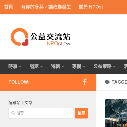
首頁
有你的參與，讓改變發生
關於 NPOst
Skip to content
時事
議題
特輯
專欄
公益策略
FOLLOW:
TAGG
搜尋站上文章
搜
尋
關