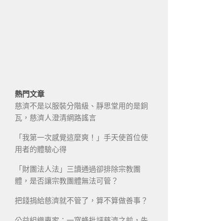
熱門文章
慈濟不是以服裝分階級、靜思堂用的是銅
瓦，慈濟人澄清網路謠言
「我第一次感覺這麼爽！」手天使首位使
用者的體驗心得
「財團法人法」三讀通過卻排除宗教團
體，是否讓宗教團體無法可管？
把錢捐給慈濟就不管了，算不算做善事？
公益組織專家：一窩蜂批評慈濟之前，先