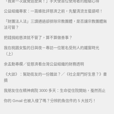
「我第一次感覺這麼爽！」手天使首位使用者的體驗心得
公益組織專家：一窩蜂批評慈濟之前，先釐清流言蜚語吧！
「財團法人法」三讀通過卻排除宗教團體，是否讓宗教團體無
法可管？
把錢捐給慈濟就不管了，算不算做善事？
我在桃園女監的日與夜－專訪一位匿名受刑人的鐵窗時光
（上）
余孟勳專欄／從慈濟看台灣公益組織的財務透明
《大誌》：幫助街友的一份雜誌？／《社企是門好生意？》書
摘
我朋友住在精神病院 3000 多天：生命從住院開始，戞然而止
你的 Gmail 也被入侵了嗎？分辨釣魚信件的 5 大技巧！