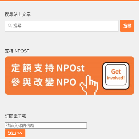
搜尋站上文章
搜
尋
關
鍵
支持 NPOST
字:
訂閱電子報