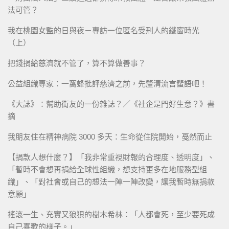
法可管？
我在桃園女監的日與夜－專訪一位匿名受刑人的鐵窗時光
（上）
把錢捐給慈濟就不管了，算不算做善事？
公益組織專家：一窩蜂批評慈濟之前，先釐清流言蜚語吧！
《大誌》：幫助街友的一份雜誌？／《社企是門好生意？》書
摘
我朋友住在精神病院 3000 多天：生命從住院開始，戞然而止
【捐款人想什麼？】「我非常重視財報的合理度、透明度」、
「暫時不會想再捐給全球性組織，想支持更多在地服務型組
織」、「對社會或自己的想法一陣一陣改變，讓我暫時無捐款
意願」
搖滾一生、充實又狼狽的樹木希林：「人都會死，至少要死成
自己喜歡的樣子。」