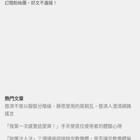
訂閱粉絲團，好文不漏接！
熱門文章
慈濟不是以服裝分階級、靜思堂用的是銅瓦，慈濟人澄清網路
謠言
「我第一次感覺這麼爽！」手天使首位使用者的體驗心得
「財團法人法」三讀通過卻排除宗教團體，是否讓宗教團體無