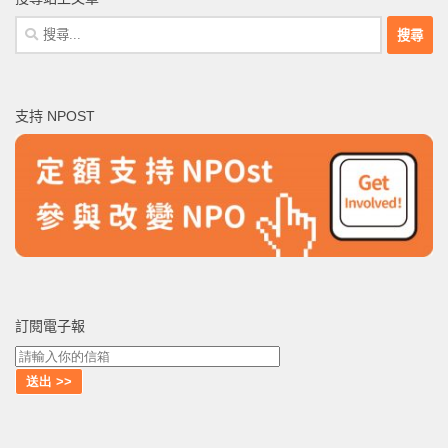
搜
尋
關
鍵
支持 NPOST
字:
訂閱電子報